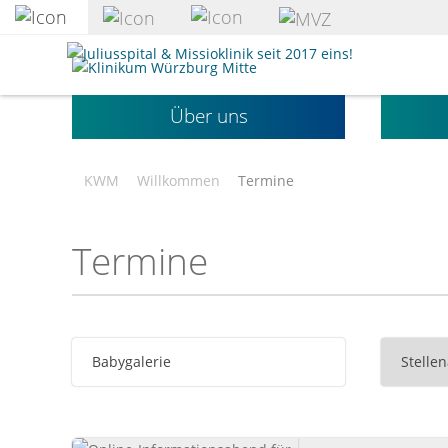
zum
Hauptinhalt
Klinikum
springen
Würzburg
Mitte
Über uns
gGmbH
KWM
Willkommen
Termine
Termine
Babygalerie
Stelle