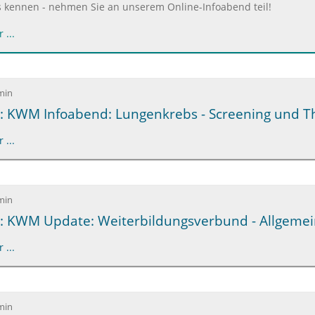
s kennen - nehmen Sie an unserem Online-Infoabend teil!
 ...
min
: KWM Infoabend: Lungenkrebs - Screening und T
 ...
min
6: KWM Update: Weiterbildungsverbund - Allgeme
 ...
min