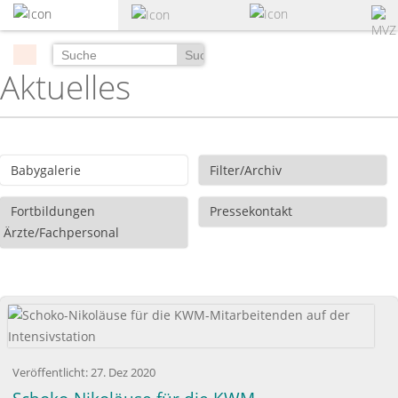
zum
Hauptinhalt
springen
Suchen
Aktuelles
Babygalerie
Filter/Archiv
Fortbildungen
Pressekontakt
Ärzte/Fachpersonal
Veröffentlicht:
27. Dez 2020