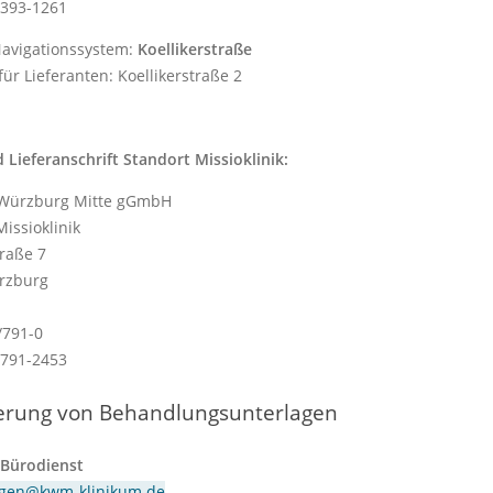
/393-1261
avigationssystem:
Koellikerstraße
für Lieferanten: Koellikerstraße 2
 Lieferanschrift Standort Missioklinik:
 Würzburg Mitte gGmbH
issioklinik
traße 7
rzburg
/791-0
/791-2453
erung von Behandlungsunterlagen
 Bürodienst
agen@kwm-klinikum.de