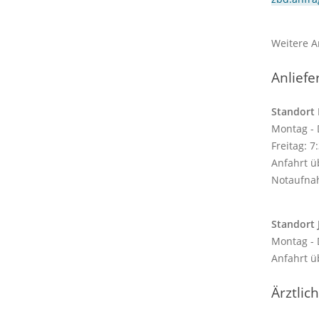
Weitere A
Anlief
Standort 
Montag - 
Freitag: 7
Anfahrt ü
Notaufna
Standort J
Montag - 
Anfahrt ü
Ärztlic