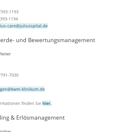
1/393-1193
/393-1194
lius-care@juliusspital.de
erde- und Bewertungsmanagement
iener
1/791-7030
egen@kwm-klinikum.de
rmationen finden Sie
hier.
lling & Erlösmanagement
Walter