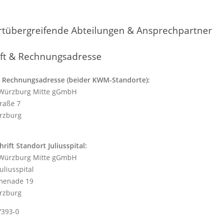
rtübergreifende Abteilungen & Ansprechpartner
ift & Rechnungsadresse
 Rechnungsadresse (beider KWM-Standorte):
 Würzburg Mitte gGmbH
traße 7
rzburg
rift Standort Juliusspital:
 Würzburg Mitte gGmbH
uliusspital
omenade 19
rzburg
/393-0