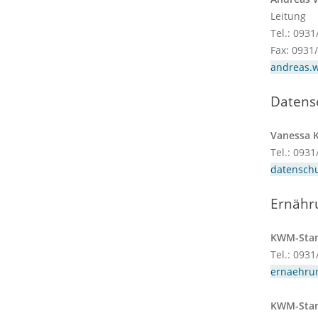
Leitung
Tel.: 093
Fax: 0931
andreas.
Datens
Vanessa K
Tel.: 093
datensch
Ernähr
KWM-Stand
Tel.: 093
ernaehrun
KWM-Stand