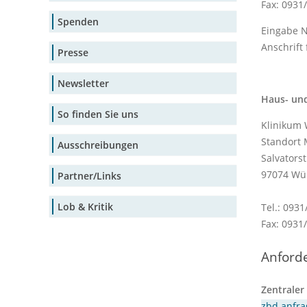
Fax: 0931
Spenden
Eingabe N
Anschrift 
Presse
Newsletter
Haus- und
So finden Sie uns
Klinikum
Standort M
Ausschreibungen
Salvators
97074 Wü
Partner/Links
Lob & Kritik
Tel.: 0931
Fax: 0931
Anford
Zentraler
zbd.anfr