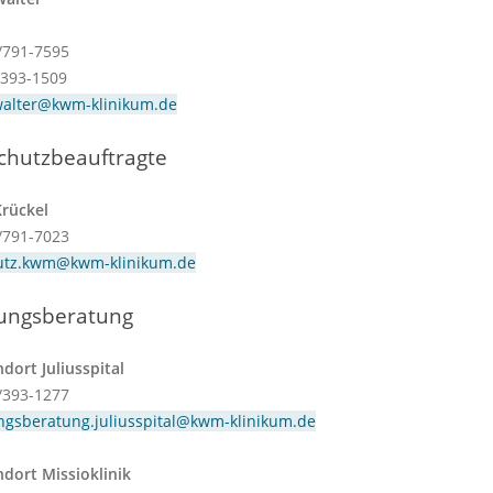
1/791-7595
/393-1509
walter@kwm-klinikum.de
chutzbeauftragte
rückel
1/791-7023
utz.kwm@kwm-klinikum.de
ungsberatung
ort Juliusspital
1/393-1277
gsberatung.juliusspital@kwm-klinikum.de
ort Missioklinik