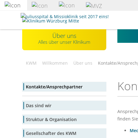
zum
Hauptinhalt
Klinikum
springen
Würzburg
Mitte
Über uns
gGmbH
Alles über unser Klinikum
KWM
Willkommen
Über uns
Kontakte/Ansprech
Kon
Kontakte/Ansprechpartner
Das sind wir
Ansprechp
finden Si
Struktur & Organisation
Med
Gesellschafter des KWM