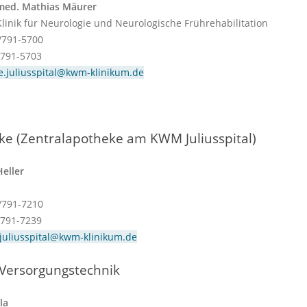
 med. Mathias Mäurer
Klinik für Neurologie und Neurologische Frührehabilitation
1/791-5700
/791-5703
e.juliusspital@kwm-klinikum.de
ke (Zentralapotheke am KWM Juliusspital)
Heller
1/791-7210
/791-7239
juliusspital@kwm-klinikum.de
 Versorgungstechnik
la