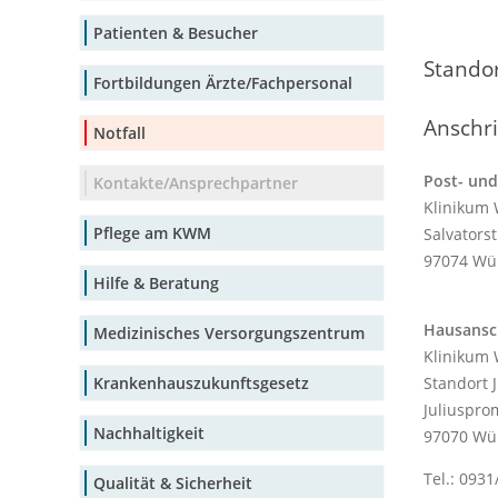
Patienten & Besucher
Stando
Fortbildungen Ärzte/Fachpersonal
Anschr
Notfall
Post- und
Kontakte/Ansprechpartner
Klinikum
Pflege am KWM
Salvators
97074 Wü
Hilfe & Beratung
Hausansch
Medizinisches Versorgungszentrum
Klinikum
Standort J
Krankenhauszukunftsgesetz
Juliuspr
Nachhaltigkeit
97070 Wü
Tel.: 0931
Qualität & Sicherheit