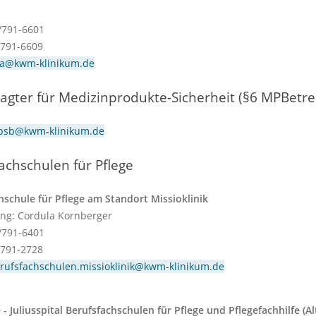
1/791-6601
/791-6609
lla@kwm-klinikum.de
agter für Medizinprodukte-Sicherheit (§6 MPBetre
sb@kwm-klinikum.de
achschulen für Pflege
hschule für Pflege am Standort Missioklinik
ung: Cordula Kornberger
1/791-6401
/791-2728
rufsfachschulen.missioklinik@kwm-klinikum.de
 - Juliusspital Berufsfachschulen für Pflege und Pflegefachhilfe (A