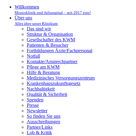
Willkommen
Missioklinik und Juliusspital – seit 2017 eins!
Über uns
Alles über unser Klinikum
Das sind wir
Struktur & Organisation
Gesellschafter des KWM
Patienten & Besucher
Fortbildungen Ärzte/Fachpersonal
Notfall
Kontakte/Ansprechpartner
Pflege am KWM
Hilfe & Beratung
Medizinisches Versorgungszentrum
Krankenhauszukunftsgesetz
Nachhaltigkeit
Qualität & Sicherheit
Spenden
Presse
Newsletter
So finden Sie uns
Ausschreibungen
Partner/Links
Lob & Kritik