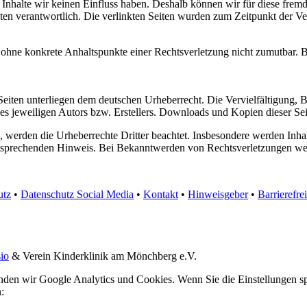
n Inhalte wir keinen Einfluss haben. Deshalb können wir für diese fre
 Seiten verantwortlich. Die verlinkten Seiten wurden zum Zeitpunkt der
och ohne konkrete Anhaltspunkte einer Rechtsverletzung nicht zumutbar
n Seiten unterliegen dem deutschen Urheberrecht. Die Vervielfältigung,
 jeweiligen Autors bzw. Erstellers. Downloads und Kopien dieser Seite
n, werden die Urheberrechte Dritter beachtet. Insbesondere werden Inhal
tsprechenden Hinweis. Bei Bekanntwerden von Rechtsverletzungen wer
utz
•
Datenschutz Social Media
•
Kontakt
•
Hinweisgeber
•
Barrierefre
io
& Verein Kinderklinik am Mönchberg e.V.
nden wir Google Analytics und Cookies. Wenn Sie die Einstellungen sp
: