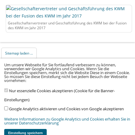
Gesellschaftervertreter und Geschäftsführung des KWM bei der Fusion
des KWM im Jahr 2017
Sitemap laden ...
Um unsere Webseite für Sie fortlaufend verbessern zu können,
verwenden wir Google Analytics und Cookies. Wenn Sie die
© 2026 Klinikum Würzburg Mitte gGmbH •
Einstellungen speichern, merkt sich die Website Diese in einem Cookie.
Impressum
•
Datenschutz
•
Datenschutz Social
So müssen Sie diese Einstellung nicht bei jedem Besuch der Webseite
vornehmen:
Media
•
Kontakt
•
Hinweisgeber
•
Barrierefreiheitserklärung
Nur essenzielle Cookies akzeptieren (Cookie für die Banner-
Einstellungen)
Google Analytics aktivieren und Cookies von Google akzeptieren
Weitere Informationen zu Google Analytics und Cookies erhalten Sie in
unserer Datenschutzerklärung
Wir arbeiten im Auftrag von:
Stiftung Juliusspital Würzburg
,
Medmissio
&
Verein Kinderklinik am Mönchberg e.V.
Einstellung speichern