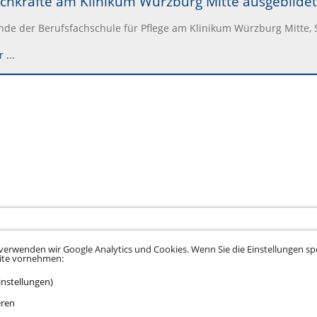
achkräfte am Klinikum Würzburg Mitte ausgebildet
de der Berufsfachschule für Pflege am Klinikum Würzburg Mitte, S
 ...
verwenden wir Google Analytics und Cookies. Wenn Sie die Einstellungen spe
eite vornehmen:
instellungen)
tz
•
Datenschutz Social Media
•
Kontakt
•
Hinweisgeber
•
Barrierefreiheitserklä
eren