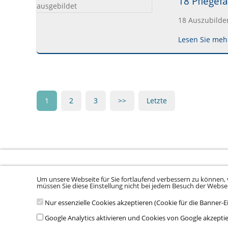
18 Pflegef
18 Auszubilden
Lesen Sie mehr
1
2
3
>>
Letzte
Um unsere Webseite für Sie fortlaufend verbessern zu können, 
Sitemap laden ...
müssen Sie diese Einstellung nicht bei jedem Besuch der Webs
Nur essenzielle Cookies akzeptieren (Cookie für die Banner-E
© 2026 Klinikum Würzburg Mitte gGmbH •
Impressum
•
Datenschu
Google Analytics aktivieren und Cookies von Google akzepti