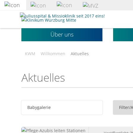
zum
Hauptinhalt
Klinikum
springen
Würzburg
Mitte
Über uns
gGmbH
KWM
Willkommen
Aktuelles
Aktuelles
Babygalerie
Filter/