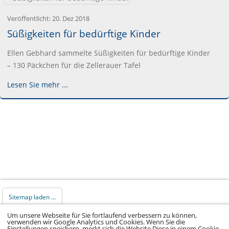
Veröffentlicht:
20. Dez 2018
Süßigkeiten für bedürftige Kinder
Ellen Gebhard sammelte Süßigkeiten für bedürftige Kinder
– 130 Päckchen für die Zellerauer Tafel
Lesen Sie mehr ...
Sitemap laden ...
Um unsere Webseite für Sie fortlaufend verbessern zu können,
verwenden wir Google Analytics und Cookies. Wenn Sie die
© 2026 Klinikum Würzburg Mitte gGmbH •
Einstellungen speichern, merkt sich die Website Diese in einem Cookie.