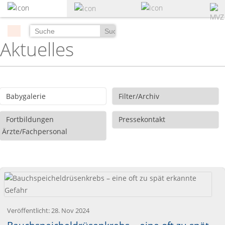
zum
Hauptinhalt
springen
Suchen
Aktuelles
Babygalerie
Filter/Archiv
Fortbildungen
Pressekontakt
Ärzte/Fachpersonal
Veröffentlicht:
28. Nov 2024