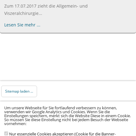
Zum 17.07.2017 zieht die Allgemein- und
Viszeralchirurgie...
Lesen Sie mehr ...
Sitemap laden ...
© 2026 Klinikum Würzburg Mitte gGmbH •
Um unsere Webseite für Sie fortlaufend verbessern zu können,
verwenden wir Google Analytics und Cookies. Wenn Sie die
Impressum
•
Datenschutz
•
Datenschutz Social
Einstellungen speichern, merkt sich die Website Diese in einem Cookie.
So müssen Sie diese Einstellung nicht bei jedem Besuch der Webseite
Media
•
Kontakt
•
Hinweisgeber
•
Barrierefreiheitserklärung
vornehmen:
Nur essenzielle Cookies akzeptieren (Cookie für die Banner-