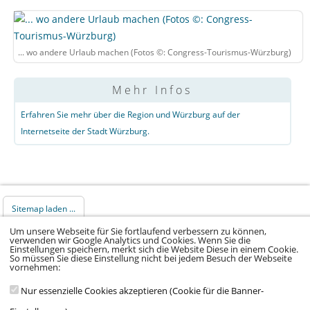
... wo andere Urlaub machen (Fotos ©: Congress-Tourismus-Würzburg)
Mehr Infos
Erfahren Sie mehr über die Region und Würzburg auf der
Internetseite der Stadt Würzburg.
Sitemap laden ...
Um unsere Webseite für Sie fortlaufend verbessern zu können,
verwenden wir Google Analytics und Cookies. Wenn Sie die
© 2026 Klinikum Würzburg Mitte gGmbH •
Einstellungen speichern, merkt sich die Website Diese in einem Cookie.
So müssen Sie diese Einstellung nicht bei jedem Besuch der Webseite
Impressum
•
Datenschutz
•
Datenschutz Social
vornehmen:
Media
•
Kontakt
•
Hinweisgeber
•
Barrierefreiheitserklärung
Nur essenzielle Cookies akzeptieren (Cookie für die Banner-