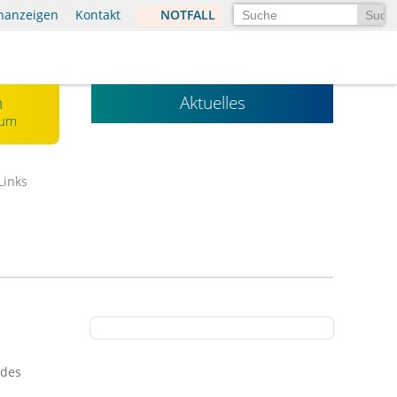
Suchen
enanzeigen
Kontakt
NOTFALL
n
Aktuelles
kum
Links
ndes