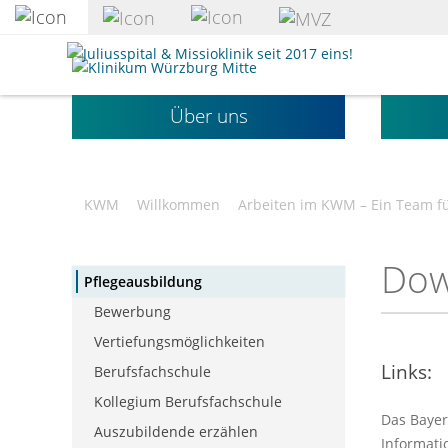
zum
Hauptinhalt
Klinikum
springen
Würzburg
Mitte
Über uns
gGmbH
KWM
Willkommen
Arbeiten im KWM – Ein Team fü
Dow
Pflegeausbildung
Bewerbung
Vertiefungsmöglichkeiten
Links:
Berufsfachschule
Kollegium Berufsfachschule
Das Bayer
Auszubildende erzählen
Informati