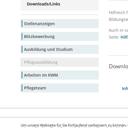
Downloads/Links
Hilfreich 
Bildungsw
Stellenanzeigen
Auch in s
Blitzbewerbung
Seite:
Hil
Ausbildung und Studium
Pflegeausbildung
Downlo
Arbeiten im KWM
Pflegeteam
In
Um unsere Webseite für Sie fortlaufend verbessern zu können, 
Sitemap laden ...