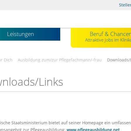
Stell
Leistungen
Beruf & Chance
Attraktive Jobs im Klini
r Dich
Ausbildung zum/zur Pflegefachmann/-frau
Downloads/
nloads/Links
ische Staatsministerium bietet auf seiner Homepage ein umfasse
onsangebot zur Pflegeausbildung:
www.pflegeausbildung.net