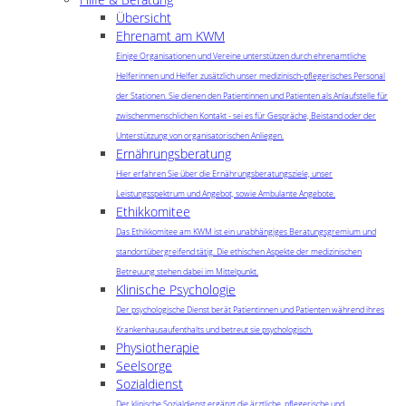
Übersicht
Ehrenamt am KWM
Einige Organisationen und Vereine unterstützen durch ehrenamtliche
Helferinnen und Helfer zusätzlich unser medizinisch-pflegerisches Personal
der Stationen. Sie dienen den Patientinnen und Patienten als Anlaufstelle für
zwischenmenschlichen Kontakt - sei es für Gespräche, Beistand oder der
Unterstützung von organisatorischen Anliegen.
Ernährungsberatung
Hier erfahren Sie über die Ernährungsberatungsziele, unser
Leistungsspektrum und Angebot, sowie Ambulante Angebote.
Ethikkomitee
Das Ethikkomitee am KWM ist ein unabhängiges Beratungsgremium und
standortübergreifend tätig. Die ethischen Aspekte der medizinischen
Betreuung stehen dabei im Mittelpunkt.
Klinische Psychologie
Der psychologische Dienst berät Patientinnen und Patienten während ihres
Krankenhausaufenthalts und betreut sie psychologisch.
Physiotherapie
Seelsorge
Sozialdienst
Der klinische Sozialdienst ergänzt die ärztliche, pflegerische und