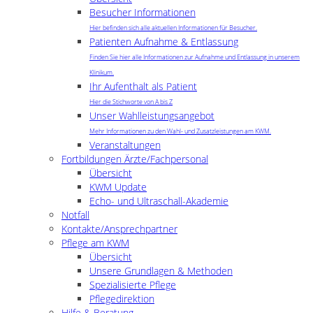
Besucher Informationen
Hier befinden sich alle aktuellen Informationen für Besucher.
Patienten Aufnahme & Entlassung
Finden Sie hier alle Informationen zur Aufnahme und Entlassung in unserem
Klinikum.
Ihr Aufenthalt als Patient
Hier die Stichworte von A bis Z
Unser Wahlleistungsangebot
Mehr Informationen zu den Wahl- und Zusatzleistungen am KWM.
Veranstaltungen
Fortbildungen Ärzte/Fachpersonal
Übersicht
KWM Update
Echo- und Ultraschall-Akademie
Notfall
Kontakte/Ansprechpartner
Pflege am KWM
Übersicht
Unsere Grundlagen & Methoden
Spezialisierte Pflege
Pflegedirektion
Hilfe & Beratung