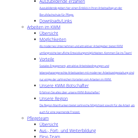
Auszubildende erzählen
Auszubildende geben hier einen Einblick in Ihren Arbeitsalltag an der
Berufsfachschule für Pflege.
Downloads/Links
Arbeiten im KWM
Übersicht
Möglichkeiten
Als modernes Unternehmen und attraktiver Arbeitgeber bietet KWM
umfangreiche berufliche Entwicklungsmöglichkeiten. Kommen Sie ins Team!
Vorteile
Soziales Engagement, attraktive Arbeitsbedingungen und
lebensphasengerechte Arbeitszeiten mit moderner Arbeitszeitgestaltung sind
nur einige der zahlreichen Vorteilen vom Arbeiten im KWM.
Unsere KWM-Botschafter
Erfahren Sie alles über unsere KWM-Botschafter!
Unsere Region
Die Region Mainfranken bietet zahlreiche Möglichzeit sowohl für die Arbeit, als
auch für eine spannende Freizeit.
Pflegeteam
Übersicht
Aus-, Fort- und Weiterbildung
Flexi-Team