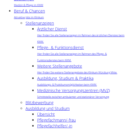
Medizin & Pflege im KWM
Beruf & Chancen
Attraktive Jobs im Klinikum
Stellenanzeigen
Ärztlicher Dienst
Hier finden Sie alle Stellenanzeigen im Rahmen des ärztlichen Dienstes beim
KWM.
Pflege- & Funktionsdienst
Hier finden Sie alle Stellenanzeigen im Rahmen des Pflege- &
Funktionsdienstes beim KWM.
Weitere Stellenangebote
Hier finden Sie weitere Stellenangebote des Klinikum Würzburg Mitte.
Ausbildung, Studium & Praktika
Ausbildungs- & Praktikumsmöglichkeiten beim KWM.
Medizinische Versorgungszentren (MVZ)
Schnittstelle zwischen ambulanter und stationärer Versorgung
Blitzbewerbung
Ausbildung und Studium
Übersicht
Pflegefachmann/-frau
Pflegefachhelfer/-in