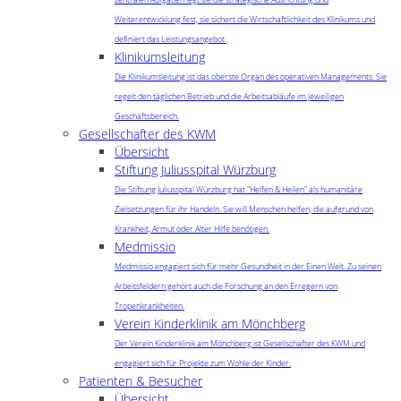
Weiterentwicklung fest, sie sichert die Wirtschaftlichkeit des Klinikums und
definiert das Leistungsangebot.
Klinikumsleitung
Die Klinikumsleitung ist das oberste Organ des operativen Managements. Sie
regelt den täglichen Betrieb und die Arbeitsabläufe im jeweiligen
Geschäftsbereich.
Gesellschafter des KWM
Übersicht
Stiftung Juliusspital Würzburg
Die Stiftung Juliusspital Würzburg hat "Helfen & Heilen" als humanitäre
Zielsetzungen für ihr Handeln. Sie will Menschen helfen, die aufgrund von
Krankheit, Armut oder Alter Hilfe benötigen.
Medmissio
Medmissio engagiert sich für mehr Gesundheit in der Einen Welt. Zu seinen
Arbeitsfeldern gehört auch die Forschung an den Erregern von
Tropenkrankheiten.
Verein Kinderklinik am Mönchberg
Der Verein Kinderklinik am Mönchberg ist Gesellschafter des KWM und
engagiert sich für Projekte zum Wohle der Kinder.
Patienten & Besucher
Übersicht