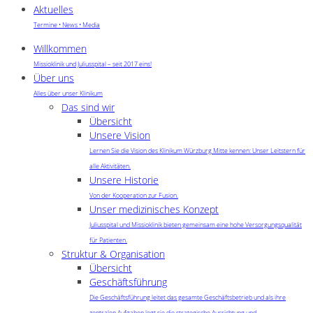
Aktuelles
Termine • News • Media
Willkommen
Missioklinik und Juliusspital – seit 2017 eins!
Über uns
Alles über unser Klinikum
Das sind wir
Übersicht
Unsere Vision
Lernen Sie die Vision des Klinikum Würzburg Mitte kennen: Unser Leitstern für
alle Aktivitäten.
Unsere Historie
Von der Kooperation zur Fusion.
Unser medizinisches Konzept
Juliusspital und Missioklinik bieten gemeinsam eine hohe Versorgungsqualität
für Patienten.
Struktur & Organisation
Übersicht
Geschäftsführung
Die Geschäftsführung leitet das gesamte Geschäftsbetrieb und als ihre
zentralen Aufgaben legt sie die strategische Ausrichtung und