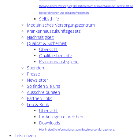
therapeutische Versorgung der Patienten im Krankenhaus und unterstützt sie
bei persönlichen und sozialen Problemen.
Selbsthilfe
Medizinisches Versorgungszentrum
Krankenhauszukunftsgesetz
Nachhaltigkeit
Qualität & Sicherheit
Übersicht
Qualitätsberichte
Krankenhaushygiene
Spenden
Presse
Newsletter
So finden Sie uns
Ausschreibungen
Partner/Links
Lob & Kritik
Übersicht
Ihr Anliegen einreichen
Downloads
Hier finden Sie Informationen zum Beschwerde-Management.
Leistungen