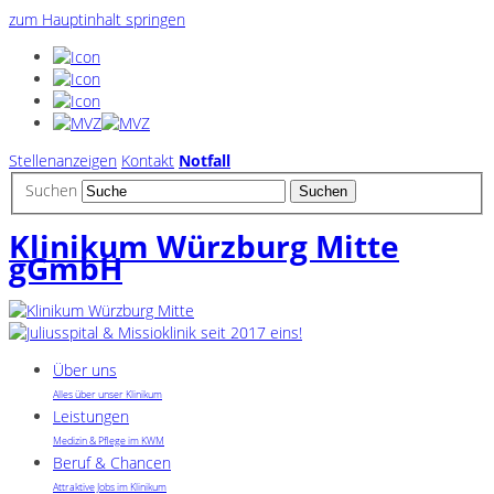
zum Hauptinhalt springen
Stellenanzeigen
Kontakt
Notfall
Suchen
Klinikum Würzburg Mitte
gGmbH
Über uns
Alles über unser Klinikum
Leistungen
Medizin & Pflege im KWM
Beruf & Chancen
Attraktive Jobs im Klinikum