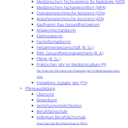
Medizinische/r Technologin/e für Radiologie (MTR)
Medizinische/r Fachangestellte/r (MFA)
Operationstechnische Assistenz (OTA)
Anästhesietechnische Assistenz (ATA)
Kaufmann/-frau Gesundheitswesen
Anlagenmechaniker/in
Elektroniker/in
Fachinformatiker/in
Hebammenwissenschaft (B. Sc.)
BWL-Gesundheitsmanagement (B. A.)
Pflege (B. Sc.)
Praktisches Jahr im Medizinstudium (PJ)
Hier finden Sie Information zum Praktischen Jahr im Medizinstudium beim
KWM.
Freiwilliges Soziales Jahr (FSJ)
Pflegeausbildung
Übersicht
Bewerbung
Vertiefungsmöglichkeiten
Berufsfachschule
Kollegium Berufsfachschule
Unser Team der Berufsfachschule für Pflege.