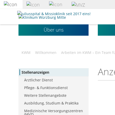
zum
Hauptinhalt
Klinikum
springen
Würzburg
Mitte
Über uns
gGmbH
KWM
Willkommen
Arbeiten im KWM – Ein Team fü
Anz
Stellenanzeigen
Ärztlicher Dienst
Pflege- & Funktionsdienst
Weitere Stellenangebote
Ausbildung, Studium & Praktika
Medizinische Versorgungszentren
(MVZ)