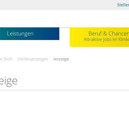
Stell
Leistungen
Beruf & Chance
Attraktive Jobs im Klini
r Dich
Stellenanzeigen
Anzeige
eige