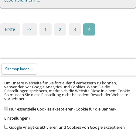
Erste
<<
1
2
3
4
Sitemap laden ...
Um unsere Webseite für Sie fortlaufend verbessern zu können,
© 2026 Klinikum Würzburg Mitte gGmbH •
verwenden wir Google Analytics und Cookies. Wenn Sie die
Einstellungen speichern, merkt sich die Website Diese in einem Cookie.
Impressum
•
Datenschutz
•
Datenschutz Social
So müssen Sie diese Einstellung nicht bei jedem Besuch der Webseite
vornehmen:
Media
•
Kontakt
•
Hinweisgeber
•
Barrierefreiheitserklärung
Nur essenzielle Cookies akzeptieren (Cookie für die Banner-
Einstellungen)
Google Analytics aktivieren und Cookies von Google akzeptieren