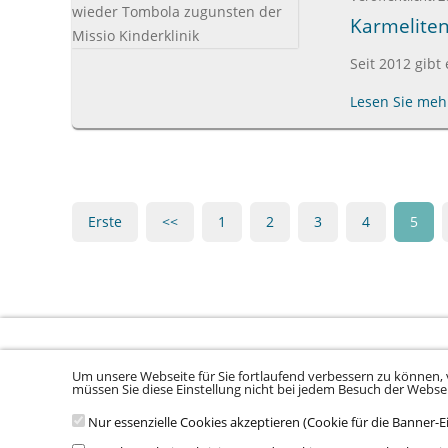
Karmeliten
Seit 2012 gibt
Lesen Sie mehr
Erste
<<
1
2
3
4
5
Um unsere Webseite für Sie fortlaufend verbessern zu können, 
Sitemap laden ...
müssen Sie diese Einstellung nicht bei jedem Besuch der Webs
Nur essenzielle Cookies akzeptieren (Cookie für die Banner-E
© 2026 Klinikum Würzburg Mitte gGmbH •
Impressum
•
Datenschu