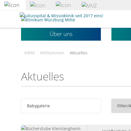
zum
Hauptinhalt
Klinikum
springen
Würzburg
Mitte
Über uns
gGmbH
KWM
Willkommen
Aktuelles
Aktuelles
Babygalerie
Filter/