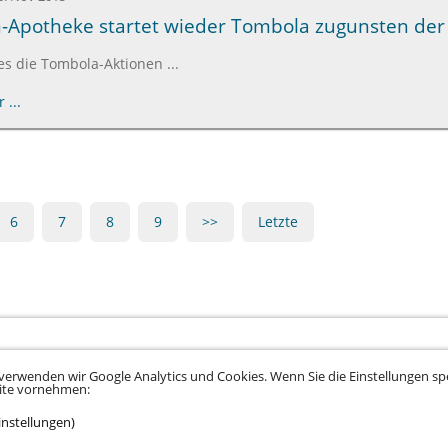
-Apotheke startet wieder Tombola zugunsten der 
 es die Tombola-Aktionen ...
 ...
6
7
8
9
>>
Letzte
verwenden wir Google Analytics und Cookies. Wenn Sie die Einstellungen spe
eite vornehmen:
instellungen)
tz
•
Datenschutz Social Media
•
Kontakt
•
Hinweisgeber
•
Barrierefreiheitserklä