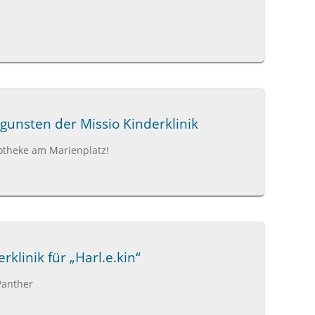
unsten der Missio Kinderklinik
potheke am Marienplatz!
linik für „Harl.e.kin“
Panther