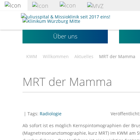
zum
Hauptinhalt
Klinikum
springen
Würzburg
Mitte
Über uns
gGmbH
KWM
Willkommen
Aktuelles
MRT der Mamma
MRT der Mamma
| Tags:
Radiologie
Veröffentlicht
Ab sofort ist es möglich Kernspintomographien der Bru
(Magnetresonanztomographie, kurz MRT) im KWM am Sta