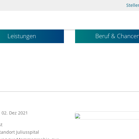
Stell
Leistungen
Beruf & Chance
: 02. Dez 2021
st
ndort Juliusspital