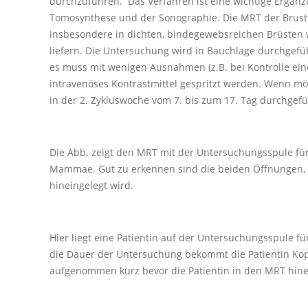
durchzuführen. Das Verfahren ist eine wichtige Ergä
Tomosynthese und der Sonographie. Die MRT der Brust i
insbesondere in dichten, bindegewebsreichen Brüsten 
liefern. Die Untersuchung wird in Bauchlage durchgefü
es muss mit wenigen Ausnahmen (z.B. bei Kontrolle ei
intravenöses Kontrastmittel gespritzt werden. Wenn mö
in der 2. Zykluswoche vom 7. bis zum 17. Tag durchgef
Die Abb. zeigt den MRT mit der Untersuchungsspule fü
Mammae. Gut zu erkennen sind die beiden Öffnungen, 
hineingelegt wird.
Hier liegt eine Patientin auf der Untersuchungsspule fü
die Dauer der Untersuchung bekommt die Patientin Kopf
aufgenommen kurz bevor die Patientin in den MRT hin