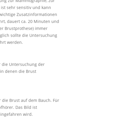
nzung zur Mammographie, zur
st sehr sensitiv und kann
wichtige Zusatzinformationen
hrt, dauert ca. 20 Minuten und
ner Brustprothese) immer
glich sollte die Untersuchung
ührt werden.
r die Untersuchung der
in denen die Brust
r die Brust auf dem Bauch. Für
hörer. Das Bild ist
eingefahren wird.