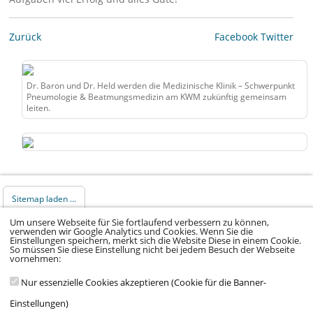
Zurück
Facebook
Twitter
Dr. Baron und Dr. Held werden die Medizinische Klinik – Schwerpunkt
Pneumologie & Beatmungsmedizin am KWM zukünftig gemeinsam
leiten.
Sitemap laden ...
Um unsere Webseite für Sie fortlaufend verbessern zu können,
verwenden wir Google Analytics und Cookies. Wenn Sie die
© 2026 Klinikum Würzburg Mitte gGmbH •
Einstellungen speichern, merkt sich die Website Diese in einem Cookie.
So müssen Sie diese Einstellung nicht bei jedem Besuch der Webseite
Impressum
•
Datenschutz
•
Datenschutz Social
vornehmen:
Media
•
Kontakt
•
Hinweisgeber
•
Barrierefreiheitserklärung
Nur essenzielle Cookies akzeptieren (Cookie für die Banner-
Einstellungen)