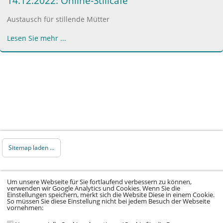
14.12.2022: Online-Stillcafé
Austausch für stillende Mütter
Lesen Sie mehr ...
Sitemap laden ...
© 2026 Klinikum Würzburg Mitte gGmbH •
Um unsere Webseite für Sie fortlaufend verbessern zu können,
Impressum
•
Datenschutz
•
Datenschutz Social
verwenden wir Google Analytics und Cookies. Wenn Sie die
Einstellungen speichern, merkt sich die Website Diese in einem Cookie.
Media
•
Kontakt
•
Hinweisgeber
•
Barrierefreiheitserklärung
So müssen Sie diese Einstellung nicht bei jedem Besuch der Webseite
vornehmen: