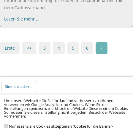
Informationsnachmittag für Frauen in Zusammenarbeit mit
dem Caritasverband
Lesen Sie mehr ...
Erste
<<
3
4
5
6
7
Sitemap laden ...
Um unsere Webseite für Sie fortlaufend verbessern zu können,
© 2026 Klinikum Würzburg Mitte gGmbH •
verwenden wir Google Analytics und Cookies. Wenn Sie die
Einstellungen speichern, merkt sich die Website Diese in einem Cookie.
Impressum
•
Datenschutz
•
Datenschutz Social
So müssen Sie diese Einstellung nicht bei jedem Besuch der Webseite
vornehmen:
Media
•
Kontakt
•
Hinweisgeber
•
Barrierefreiheitserklärung
Nur essenzielle Cookies akzeptieren (Cookie für die Banner-