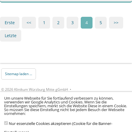
Erste
<<
1
2
3
4
5
>>
Letzte
Sitemap laden ...
© 2026 Klinikum Würzburg Mitte gGmbH •
Impressum
•
Datenschutz
•
Datenschutz Social
Um unsere Webseite für Sie fortlaufend verbessern zu können,
verwenden wir Google Analytics und Cookies. Wenn Sie die
Media
•
Kontakt
•
Hinweisgeber
•
Barrierefreiheitserklärung
Einstellungen speichern, merkt sich die Website Diese in einem Cookie.
So müssen Sie diese Einstellung nicht bei jedem Besuch der Webseite
vornehmen:
Nur essenzielle Cookies akzeptieren (Cookie für die Banner-