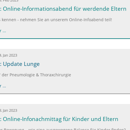
3. Feb 2023
: Online-Informationsabend für werdende Eltern
s kennen - nehmen Sie an unserem Online-Infoabend teil!
 ...
4. Jan 2023
: Update Lunge
der Pneumologie & Thoraxchirurgie
 ...
8. Jan 2023
: Online-Infonachmittag für Kinder und Eltern
er Bewegung – wie eine ausgewogene Balance für Kinder finden?