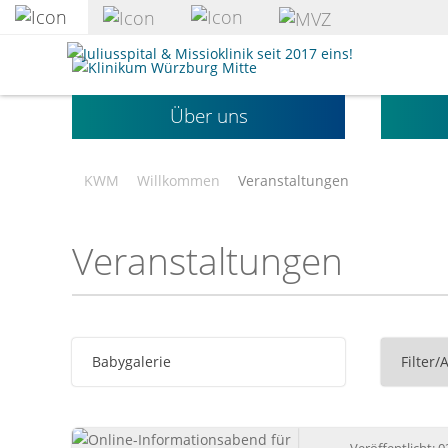
zum
Hauptinhalt
Klinikum
springen
Würzburg
Mitte
Über uns
gGmbH
KWM
Willkommen
Veranstaltungen
Veranstaltungen
Babygalerie
Filter/