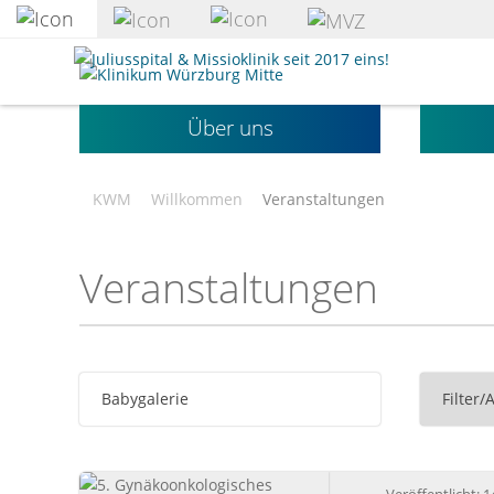
zum
Hauptinhalt
Klinikum
springen
Würzburg
Mitte
Über uns
gGmbH
KWM
Willkommen
Veranstaltungen
Veranstaltungen
Babygalerie
Filter/