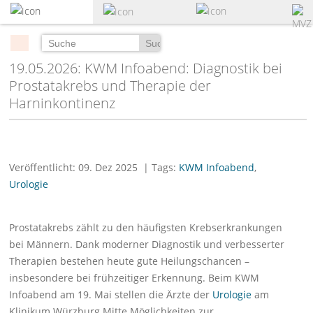
zum
Hauptinhalt
springen
Suchen
19.05.2026: KWM Infoabend: Diagnostik bei
Prostatakrebs und Therapie der
Harninkontinenz
Veröffentlicht: 09. Dez 2025
| Tags:
KWM Infoabend
,
Urologie
Prostatakrebs zählt zu den häufigsten Krebserkrankungen
bei Männern. Dank moderner Diagnostik und verbesserter
Therapien bestehen heute gute Heilungschancen –
insbesondere bei frühzeitiger Erkennung. Beim KWM
Infoabend am 19. Mai stellen die Ärzte der
Urologie
am
Klinikum Würzburg Mitte Möglichkeiten zur