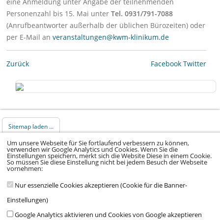
eine Anmeldung unter Angabe der teilnehmenden
Personenzahl bis 15. Mai unter
Tel. 0931/791-7088
(Anrufbeantworter außerhalb der üblichen Bürozeiten) oder
per E-Mail an
veranstaltungen@kwm-klinikum.de
Zurück
Facebook
Twitter
Sitemap laden ...
Um unsere Webseite für Sie fortlaufend verbessern zu können,
verwenden wir Google Analytics und Cookies. Wenn Sie die
© 2026 Klinikum Würzburg Mitte gGmbH •
Einstellungen speichern, merkt sich die Website Diese in einem Cookie.
So müssen Sie diese Einstellung nicht bei jedem Besuch der Webseite
Impressum
•
Datenschutz
•
Datenschutz Social
vornehmen:
Media
•
Kontakt
•
Hinweisgeber
•
Barrierefreiheitserklärung
Nur essenzielle Cookies akzeptieren (Cookie für die Banner-
Einstellungen)
Google Analytics aktivieren und Cookies von Google akzeptieren