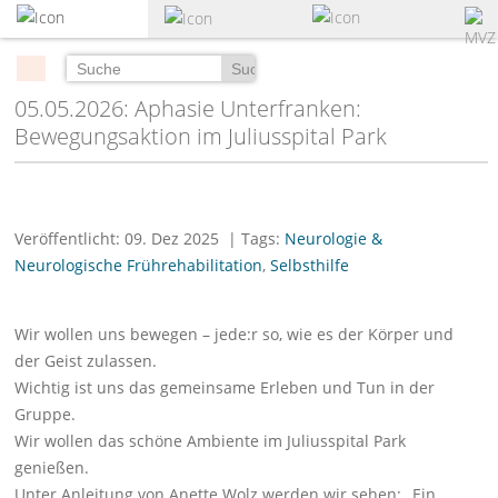
zum
Hauptinhalt
springen
Suchen
05.05.2026: Aphasie Unterfranken:
Bewegungsaktion im Juliusspital Park
Veröffentlicht: 09. Dez 2025
| Tags:
Neurologie &
Neurologische Frührehabilitation
,
Selbsthilfe
Wir wollen uns bewegen – jede:r so, wie es der Körper und
der Geist zulassen.
Wichtig ist uns das gemeinsame Erleben und Tun in der
Gruppe.
Wir wollen das schöne Ambiente im Juliusspital Park
genießen.
Unter Anleitung von Anette Wolz werden wir sehen: „Ein