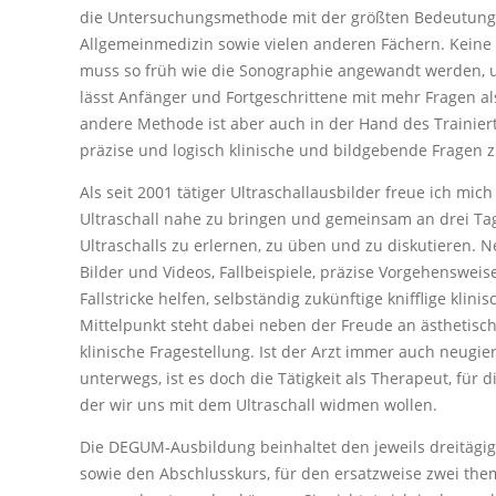
die Untersuchungsmethode mit der größten Bedeutung 
Allgemeinmedizin sowie vielen anderen Fächern. Kein
muss so früh wie die Sonographie angewandt werden,
lässt Anfänger und Fortgeschrittene mit mehr Fragen al
andere Methode ist aber auch in der Hand des Trainierte
präzise und logisch klinische und bildgebende Fragen 
Als seit 2001 tätiger Ultraschallausbilder freue ich mic
Ultraschall nahe zu bringen und gemeinsam an drei Ta
Ultraschalls zu erlernen, zu üben und zu diskutieren. N
Bilder und Videos, Fallbeispiele, präzise Vorgehensweis
Fallstricke helfen, selbständig zukünftige knifflige klinis
Mittelpunkt steht dabei neben der Freude an ästhetis
klinische Fragestellung. Ist der Arzt immer auch neugi
unterwegs, ist es doch die Tätigkeit als Therapeut, für
der wir uns mit dem Ultraschall widmen wollen.
Die DEGUM-Ausbildung beinhaltet den jeweils dreitäg
sowie den Abschlusskurs, für den ersatzweise zwei the