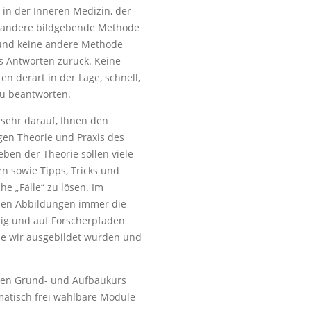
in der Inneren Medizin, der
e andere bildgebende Methode
 und keine andere Methode
s Antworten zurück. Keine
n derart in der Lage, schnell,
zu beantworten.
h sehr darauf, Ihnen den
gen Theorie und Praxis des
eben der Theorie sollen viele
en sowie Tipps, Tricks und
che „Fälle“ zu lösen. Im
chen Abbildungen immer die
erig und auf Forscherpfaden
 die wir ausgebildet wurden und
igen Grund- und Aufbaukurs
matisch frei wählbare Module