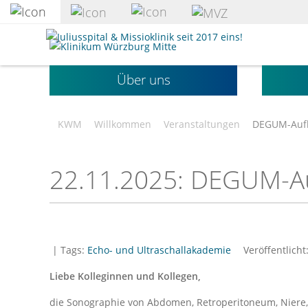
zum
Hauptinhalt
Klinikum
springen
Würzburg
Mitte
Über uns
gGmbH
KWM
Willkommen
Veranstaltungen
DEGUM-Aufb
22.11.2025: DEGUM-A
| Tags:
Echo- und Ultraschallakademie
Veröffentlicht
Liebe Kolleginnen und Kollegen,
die Sonographie von Abdomen, Retroperitoneum, Niere,