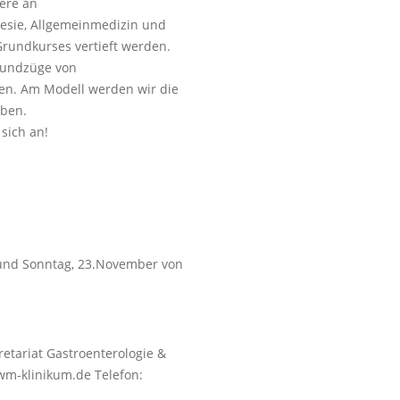
ere an
hesie, Allgemeinmedizin und
rundkurses vertieft werden.
rundzüge von
en. Am Modell werden wir die
üben.
sich an!
 und Sonntag, 23.November von
etariat Gastroenterologie &
wm-klinikum.de Telefon: