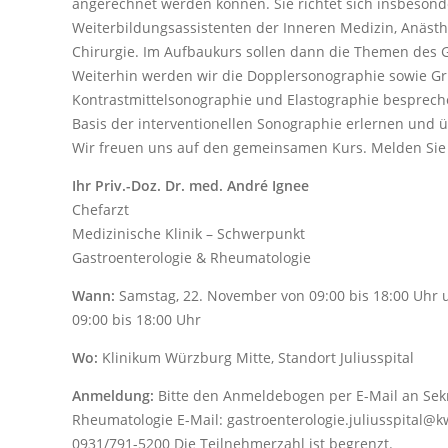
angerechnet werden können. Sie richtet sich insbesond
Weiterbildungsassistenten der Inneren Medizin, Anäst
Chirurgie. Im Aufbaukurs sollen dann die Themen des G
Weiterhin werden wir die Dopplersonographie sowie G
Kontrastmittelsonographie und Elastographie besprech
Basis der interventionellen Sonographie erlernen und 
Wir freuen uns auf den gemeinsamen Kurs. Melden Sie 
Ihr Priv.-Doz. Dr. med. André Ignee
Chefarzt
Medizinische Klinik – Schwerpunkt
Gastroenterologie & Rheumatologie
Wann:
Samstag, 22. November von 09:00 bis 18:00 Uhr
09:00 bis 18:00 Uhr
Wo:
Klinikum Würzburg Mitte, Standort Juliusspital
Anmeldung:
Bitte den Anmeldebogen per E-Mail an Sekr
Rheumatologie E-Mail: gastroenterologie.juliusspital@k
0931/791-5200 Die Teilnehmerzahl ist begrenzt.