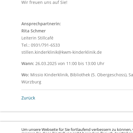
Wir freuen uns auf Sie!
Ansprechpartnerin:
Rita Schmer
Leiterin Stillcafé
Tel.: 0931/791-6533
stillen.kinderklinik@kwm-kinderklinik.de
Wann:
26.03.2025 von 11:00 bis 13:00 Uhr
Wo:
Missio Kinderklinik, Bibliothek (5. Obergeschoss), S
Würzburg
Zurück
Um unsere Webseite für Sie fortlaufend verbessern zu können, 
Sitemap laden ...