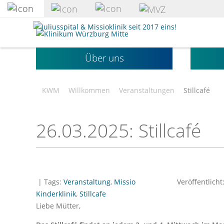
zum
Hauptinhalt
Klinikum
springen
Würzburg
Mitte
Über uns
gGmbH
KWM
Willkommen
Veranstaltungen
Stillcafé
26.03.2025: Stillcafé
| Tags:
Veranstaltung
,
Missio
Veröffentlicht
Kinderklinik
,
Stillcafe
Liebe Mütter,