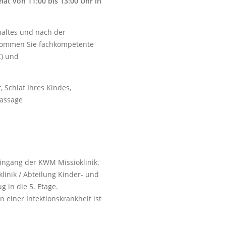
nat von 11:00 bis 13:00 Uhr in
thaltes und nach der
ekommen Sie fachkompetente
C) und
 Schlaf Ihres Kindes,
massage
eingang der KWM Missioklinik.
klinik / Abteilung Kinder- und
 in die 5. Etage.
einer Infektionskrankheit ist