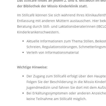
Das Stillcafé findet an jedem 2. und 4. Mittwoch im Mo
der Bibliothek der Missio Kinderklinik statt.
Im Stillcafé können Sie sich während Ihres Klinikaufen
Entlassung mit anderen Müttern austauschen. Hier b
Beratung durch Still- und Laktationsberaterinnen (IBCL
Kinderkrankenschwestern.
Aktuelle Informationen zum Thema Stillen, Beikost,
Schreien, Regulationsstörungen, Schmetterlings
Verleih von Informationsmaterial
Wichtige Hinweise:
Der Zugang zum Stillcafé erfolgt über den Haupt
Folgen Sie der Beschilderung in die Missio Kinder
Jugendmedizin und fahren Sie dort mit dem Aufzug
Bei Erkältungssymptomen oder anderen Anzeichen 
keine Teilnahme am Stillcafé möglich.