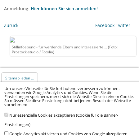
Anmeldung:
Hier können Sie sich anmelden!
Zurück
Facebook
Twitter
Stillinfoabend - für werdende Eltern und Interessierte ... (Foto:
Prostock-studio / Fotolia)
Sitemap laden ...
Um unsere Webseite für Sie fortlaufend verbessern zu können,
verwenden wir Google Analytics und Cookies. Wenn Sie die
© 2026 Klinikum Würzburg Mitte gGmbH •
Einstellungen speichern, merkt sich die Website Diese in einem Cookie.
So müssen Sie diese Einstellung nicht bei jedem Besuch der Webseite
Impressum
•
Datenschutz
•
Datenschutz Social
vornehmen:
Media
•
Kontakt
•
Hinweisgeber
•
Barrierefreiheitserklärung
Nur essenzielle Cookies akzeptieren (Cookie für die Banner-
Einstellungen)
Google Analytics aktivieren und Cookies von Google akzeptieren