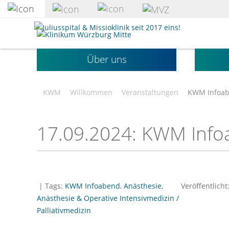
zum
Hauptinhalt
Klinikum
springen
Würzburg
Mitte
Über uns
gGmbH
KWM
Willkommen
Veranstaltungen
KWM Infoabe
17.09.2024: KWM Infoa
| Tags:
KWM Infoabend
,
Anästhesie
,
Veröffentlicht
Anästhesie & Operative Intensivmedizin /
Palliativmedizin