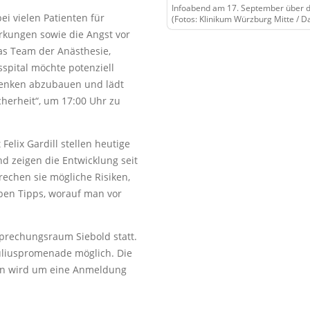
Infoabend am 17. September über d
ei vielen Patienten für
(Fotos: Klinikum Würzburg Mitte / Da
rkungen sowie die Angst vor
s Team der Anästhesie,
sspital möchte potenziell
edenken abzubauen und lädt
herheit“, um 17:00 Uhr zu
elix Gardill stellen heutige
d zeigen die Entwicklung seit
echen sie mögliche Risiken,
ben Tipps, worauf man vor
sprechungsraum Siebold statt.
Juliuspromenade möglich. Die
den wird um eine Anmeldung