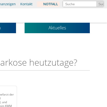
Suchen
enanzeigen
Kontakt
NOTFALL
n
Aktuelles
Narkose heutzutage?
hefarzt der
d
l, und
 beim KWM