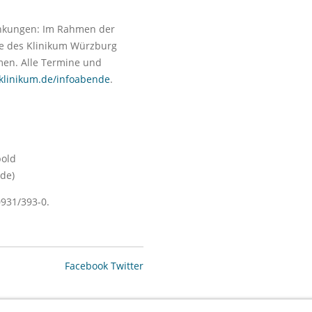
ankungen: Im Rahmen der
te des Klinikum Würzburg
en. Alle Termine und
linikum.de/infoabende
.
bold
de)
0931/393-0.
Facebook
Twitter