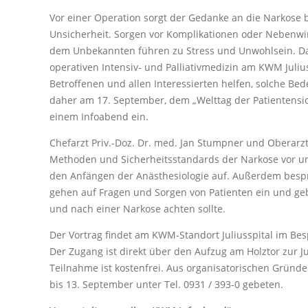
Vor einer Operation sorgt der Gedanke an die Narkose b
Unsicherheit. Sorgen vor Komplikationen oder Nebenwi
dem Unbekannten führen zu Stress und Unwohlsein. Da
operativen Intensiv- und Palliativmedizin am KWM Juliu
Betroffenen und allen Interessierten helfen, solche B
daher am 17. September, dem „Welttag der Patientensic
einem Infoabend ein.
Chefarzt Priv.-Doz. Dr. med. Jan Stumpner und Oberarzt F
Methoden und Sicherheitsstandards der Narkose vor un
den Anfängen der Anästhesiologie auf. Außerdem bespr
gehen auf Fragen und Sorgen von Patienten ein und ge
und nach einer Narkose achten sollte.
Der Vortrag findet am KWM-Standort Juliusspital im Be
Der Zugang ist direkt über den Aufzug am Holztor zur 
Teilnahme ist kostenfrei. Aus organisatorischen Grün
bis 13. September unter Tel. 0931 / 393-0 gebeten.