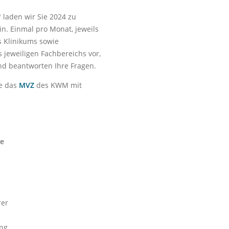
laden wir Sie 2024 zu
ein. Einmal pro Monat, jeweils
s Klinikums sowie
 jeweiligen Fachbereichs vor,
nd beantworten Ihre Fragen.
e das
MVZ
des KWM mit
ie
rer
ing