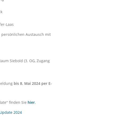
ck
fer-Laas
n persönlichen Austausch mit
aum Siebold (3. OG, Zugang
nmeldung
bis 8. Mai 2024 per E-
ate" finden Sie
hier
.
 Update 2024