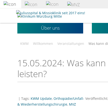
zum
Hauptinhalt
Klinikum
springen
Würzburg
Mitte
Über uns
gGmbH
KWM
Willkommen
Veranstaltungen
Was kann di
15.05.2024: Was kann 
leisten?
| Tags:
KWM Update
,
Orthopädie/Unfall-
Veröffentlicht
& Wiederherstellungschirurgie
,
MVZ