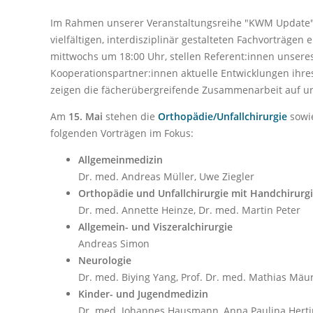
Im Rahmen unserer Veranstaltungsreihe "KWM Update" 
vielfältigen, interdisziplinär gestalteten Fachvorträgen 
mittwochs um 18:00 Uhr, stellen Referent:innen unsere
Kooperationspartner:innen aktuelle Entwicklungen ihres
zeigen die fächerübergreifende Zusammenarbeit auf u
Am
15. Mai
stehen die
Orthopädie/Unfallchirurgie
sowi
folgenden Vorträgen im Fokus:
Allgemeinmedizin
Dr. med. Andreas Müller, Uwe Ziegler
Orthopädie und Unfallchirurgie mit Handchirurg
Dr. med. Annette Heinze, Dr. med. Martin Peter
Allgemein- und Viszeralchirurgie
Andreas Simon
Neurologie
Dr. med. Biying Yang, Prof. Dr. med. Mathias Mäu
Kinder- und Jugendmedizin
Dr. med. Johannes Hausmann, Anna Paulina Hert