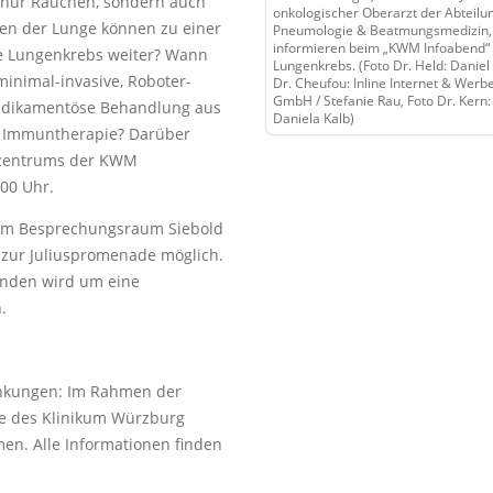
t nur Rauchen, sondern auch
onkologischer Oberarzt der Abteilu
en der Lunge können zu einer
Pneumologie & Beatmungsmedizin,
informieren beim „KWM Infoabend“
se Lungenkrebs weiter? Wann
Lungenkrebs. (Foto Dr. Held: Daniel 
minimal-invasive, Roboter-
Dr. Cheufou: Inline Internet & Wer
GmbH / Stefanie Rau, Foto Dr. Kern
 medikamentöse Behandlung aus
Daniela Kalb)
 Immuntherapie? Darüber
bszentrums der KWM
00 Uhr.
l im Besprechungsraum Siebold
r zur Juliuspromenade möglich.
ründen wird um eine
.
ankungen: Im Rahmen der
te des Klinikum Würzburg
n. Alle Informationen finden