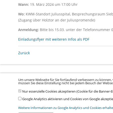
Wann:
19. März 2024 um 17:00 Uhr
Wo:
KWM-Standort Juliusspital, Besprechungsraum Sie
(Zugang über Holztor an der Juliuspromende)
Anmeldung:
Bitte bis 15.03. unter der Telefonnummer 
Einladungsflyer mit weiteren Infos als PDF
Zurück
Um unsere Webseite für Sie fortlaufend verbessern zu können, 
Sitemap laden ...
müssen Sie diese Einstellung nicht bei jedem Besuch der Webs
Nur essenzielle Cookies akzeptieren (Cookie für die Banner-E
© 2026 Klinikum Würzburg Mitte gGmbH •
Impressum
•
Datenschu
Google Analytics aktivieren und Cookies von Google akzepti
Weitere Informationen zu Google Analytics und Cookies erhalte