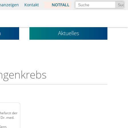
Suchen
enanzeigen
Kontakt
NOTFALL
n
Aktuelles
ngenkrebs
hefarzt der
Dr. med.
Kern,