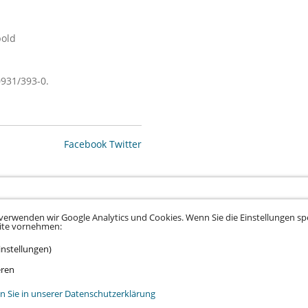
bold
0931/393-0.
Facebook
Twitter
verwenden wir Google Analytics und Cookies. Wenn Sie die Einstellungen spe
eite vornehmen:
instellungen)
tz
•
Datenschutz Social Media
•
Kontakt
•
Hinweisgeber
•
Barrierefreiheitserklä
eren
n Sie in unserer Datenschutzerklärung