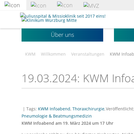
zum
Hauptinhalt
Klinikum
springen
Würzburg
Mitte
Über uns
gGmbH
KWM
Willkommen
Veranstaltungen
KWM Infoab
19.03.2024: KWM Info
| Tags:
KWM Infoabend
,
Thoraxchirurgie
,
Veröffentlicht
Pneumologie & Beatmungsmedizin
KWM Infoabend am 19. März 2024 um 17 Uhr