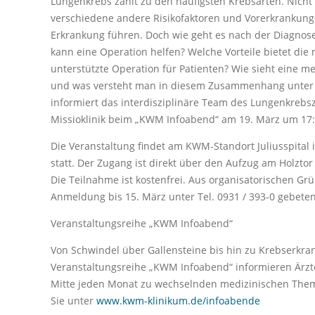
Lungenkrebs zählt zu den häufigsten Krebsarten. Nich
verschiedene andere Risikofaktoren und Vorerkrankung
Erkrankung führen. Doch wie geht es nach der Diagno
kann eine Operation helfen? Welche Vorteile bietet die 
unterstützte Operation für Patienten? Wie sieht eine
und was versteht man in diesem Zusammenhang unter
informiert das interdisziplinäre Team des Lungenkre
Missioklinik beim „KWM Infoabend“ am 19. März um 17:
Die Veranstaltung findet am KWM-Standort Juliusspita
statt. Der Zugang ist direkt über den Aufzug am Holzto
Die Teilnahme ist kostenfrei. Aus organisatorischen G
Anmeldung bis 15. März unter Tel. 0931 / 393-0 gebeten
Veranstaltungsreihe „KWM Infoabend“
Von Schwindel über Gallensteine bis hin zu Krebserkr
Veranstaltungsreihe „KWM Infoabend“ informieren Ärz
Mitte jeden Monat zu wechselnden medizinischen Theme
Sie unter
www.kwm-klinikum.de/infoabende