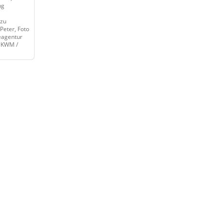
ng
 zu
Peter, Foto
beagentur
: KWM /