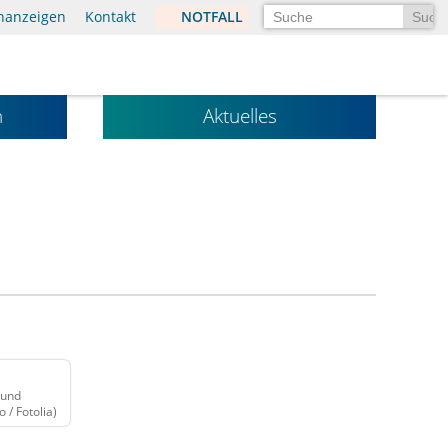
Suchen
enanzeigen
Kontakt
NOTFALL
n
Aktuelles
 und
o / Fotolia)