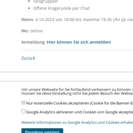
Stillgruppen
Offene Fragerunde per Chat
Wann:
4.10.2023 von 18:00 bis maximal 19:30 Uhr (je na
Wo:
online
Anmeldung:
Hier können Sie sich anmelden!
Zurück
Um unsere Webseite für Sie fortlaufend verbessern zu können, 
Sitemap laden ...
müssen Sie diese Einstellung nicht bei jedem Besuch der Webs
Nur essenzielle Cookies akzeptieren (Cookie für die Banner-E
© 2026 Klinikum Würzburg Mitte gGmbH •
Impressum
•
Datenschu
Google Analytics aktivieren und Cookies von Google akzepti
Weitere Informationen zu Google Analytics und Cookies erhalte
Einstellung speichern