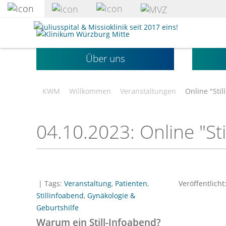
zum
Hauptinhalt
Klinikum
springen
Würzburg
Mitte
Über uns
gGmbH
KWM
Willkommen
Veranstaltungen
Online "Stil
04.10.2023: Online "Sti
| Tags:
Veranstaltung
,
Patienten
,
Veröffentlicht
Stillinfoabend
,
Gynäkologie &
Geburtshilfe
Warum ein Still-Infoabend?