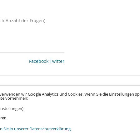
ch Anzahl der Fragen)
Facebook
Twitter
verwenden wir Google Analytics und Cookies. Wenn Sie die Einstellungen spe
eite vornehmen:
instellungen)
tz
•
Datenschutz Social Media
•
Kontakt
•
Hinweisgeber
•
Barrierefreiheitserklä
eren
n Sie in unserer Datenschutzerklärung