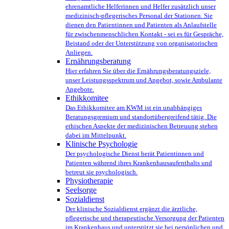
ehrenamtliche Helferinnen und Helfer zusätzlich unser
medizinisch-pflegerisches Personal der Stationen. Sie
dienen den Patientinnen und Patienten als Anlaufstelle
für zwischenmenschlichen Kontakt - sei es für Gespräche,
Beistand oder der Unterstützung von organisatorischen
Anliegen.
Ernährungsberatung
Hier erfahren Sie über die Ernährungsberatungsziele,
unser Leistungsspektrum und Angebot, sowie Ambulante
Angebote.
Ethikkomitee
Das Ethikkomitee am KWM ist ein unabhängiges
Beratungsgremium und standortübergreifend tätig. Die
ethischen Aspekte der medizinischen Betreuung stehen
dabei im Mittelpunkt.
Klinische Psychologie
Der psychologische Dienst berät Patientinnen und
Patienten während ihres Krankenhausaufenthalts und
betreut sie psychologisch.
Physiotherapie
Seelsorge
Sozialdienst
Der klinische Sozialdienst ergänzt die ärztliche,
pflegerische und therapeutische Versorgung der Patienten
im Krankenhaus und unterstützt sie bei persönlichen und