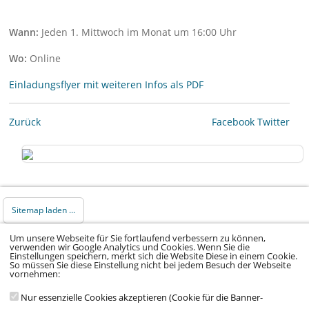
Wann:
Jeden 1. Mittwoch im Monat um 16:00 Uhr
Wo:
Online
Einladungsflyer mit weiteren Infos als PDF
Zurück
Facebook
Twitter
Sitemap laden ...
Um unsere Webseite für Sie fortlaufend verbessern zu können,
© 2026 Klinikum Würzburg Mitte gGmbH •
verwenden wir Google Analytics und Cookies. Wenn Sie die
Einstellungen speichern, merkt sich die Website Diese in einem Cookie.
Impressum
•
Datenschutz
•
Datenschutz Social
So müssen Sie diese Einstellung nicht bei jedem Besuch der Webseite
vornehmen:
Media
•
Kontakt
•
Hinweisgeber
•
Barrierefreiheitserklärung
Nur essenzielle Cookies akzeptieren (Cookie für die Banner-