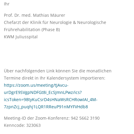
Ihr
Prof. Dr. med. Mathias Mäurer
Chefarzt der Klinik für Neurologie & Neurologische
Frührehabilitation (Phase B)
KWM Juliusspital
Über nachfolgenden Link können Sie die monatlichen
Termine direkt in Ihr Kalendersystem importieren:
https://zoom.us/meeting/tJAvcu-
urDgrE9SVgpNDFGt8i_EcSJmnLPwz/ics?
icsToken=98tyKuCsrD4sHNaWsRCHRowIAI_4M-
7zpnZcj_puqhj1LQR1RReuP91nMYFVHdb8
Meeting-ID der Zoom-Konferenz: 942 5662 3190
Kenncode: 323063