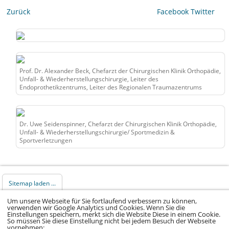
Zurück
Facebook
Twitter
Prof. Dr. Alexander Beck, Chefarzt der Chirurgischen Klinik Orthopädie,
Unfall- & Wiederherstellungschirurgie, Leiter des
Endoprothetikzentrums, Leiter des Regionalen Traumazentrums
Dr. Uwe Seidenspinner, Chefarzt der Chirurgischen Klinik Orthopädie,
Unfall- & Wiederherstellungschirurgie/ Sportmedizin &
Sportverletzungen
Sitemap laden ...
Um unsere Webseite für Sie fortlaufend verbessern zu können,
verwenden wir Google Analytics und Cookies. Wenn Sie die
© 2026 Klinikum Würzburg Mitte gGmbH •
Einstellungen speichern, merkt sich die Website Diese in einem Cookie.
So müssen Sie diese Einstellung nicht bei jedem Besuch der Webseite
Impressum
•
Datenschutz
•
Datenschutz Social
vornehmen: