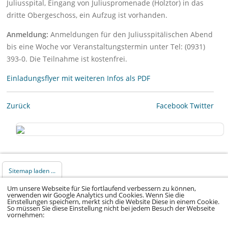
Juliusspital, Eingang von Juliuspromenade (Holztor) in das
dritte Obergeschoss, ein Aufzug ist vorhanden.
Anmeldung:
Anmeldungen für den Juliusspitälischen Abend
bis eine Woche vor Veranstaltungstermin unter Tel: (0931)
393-0. Die Teilnahme ist kostenfrei.
Einladungsflyer mit weiteren Infos als PDF
Zurück
Facebook
Twitter
Sitemap laden ...
Um unsere Webseite für Sie fortlaufend verbessern zu können,
verwenden wir Google Analytics und Cookies. Wenn Sie die
© 2026 Klinikum Würzburg Mitte gGmbH •
Einstellungen speichern, merkt sich die Website Diese in einem Cookie.
So müssen Sie diese Einstellung nicht bei jedem Besuch der Webseite
Impressum
•
Datenschutz
•
Datenschutz Social
vornehmen:
Media
•
Kontakt
•
Hinweisgeber
•
Barrierefreiheitserklärung