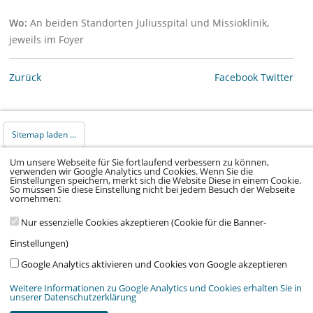
Wo:
An beiden Standorten Juliusspital und Missioklinik,
jeweils im Foyer
Zurück
Facebook
Twitter
Sitemap laden ...
Um unsere Webseite für Sie fortlaufend verbessern zu können,
verwenden wir Google Analytics und Cookies. Wenn Sie die
© 2026 Klinikum Würzburg Mitte gGmbH •
Einstellungen speichern, merkt sich die Website Diese in einem Cookie.
Impressum
•
Datenschutz
•
Datenschutz Social
So müssen Sie diese Einstellung nicht bei jedem Besuch der Webseite
vornehmen:
Media
•
Kontakt
•
Hinweisgeber
•
Barrierefreiheitserklärung
Nur essenzielle Cookies akzeptieren (Cookie für die Banner-
Einstellungen)
Google Analytics aktivieren und Cookies von Google akzeptieren
Weitere Informationen zu Google Analytics und Cookies erhalten Sie in
unserer Datenschutzerklärung
Wir arbeiten im Auftrag von:
Stiftung Juliusspital Würzburg
,
Medmissio
&
Verein Kinderklinik am Mönchberg e.V.