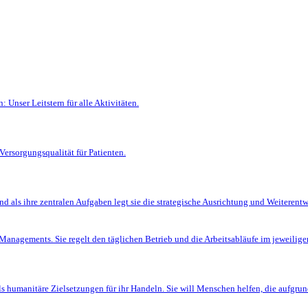
Unser Leitstern für alle Aktivitäten.
Versorgungsqualität für Patienten.
d als ihre zentralen Aufgaben legt sie die strategische Ausrichtung und Weiterentwi
Managements. Sie regelt den täglichen Betrieb und die Arbeitsabläufe im jeweilige
ls humanitäre Zielsetzungen für ihr Handeln. Sie will Menschen helfen, die aufgrun