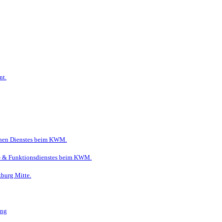
nt.
ichen Dienstes beim KWM.
ge- & Funktionsdienstes beim KWM.
zburg Mitte.
ung