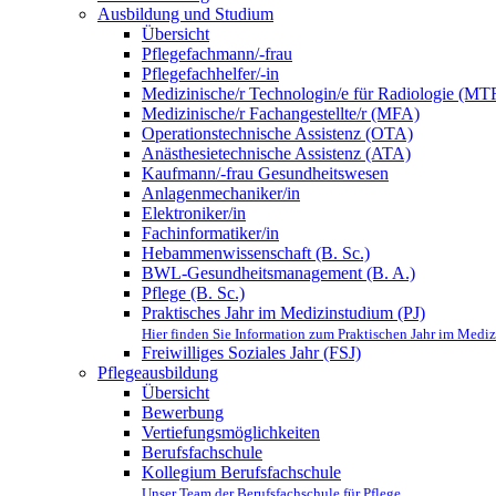
Ausbildung und Studium
Übersicht
Pflegefachmann/-frau
Pflegefachhelfer/-in
Medizinische/r Technologin/e für Radiologie (MT
Medizinische/r Fachangestellte/r (MFA)
Operationstechnische Assistenz (OTA)
Anästhesietechnische Assistenz (ATA)
Kaufmann/-frau Gesundheitswesen
Anlagenmechaniker/in
Elektroniker/in
Fachinformatiker/in
Hebammenwissenschaft (B. Sc.)
BWL-Gesundheitsmanagement (B. A.)
Pflege (B. Sc.)
Praktisches Jahr im Medizinstudium (PJ)
Hier finden Sie Information zum Praktischen Jahr im Me
Freiwilliges Soziales Jahr (FSJ)
Pflegeausbildung
Übersicht
Bewerbung
Vertiefungsmöglichkeiten
Berufsfachschule
Kollegium Berufsfachschule
Unser Team der Berufsfachschule für Pflege.