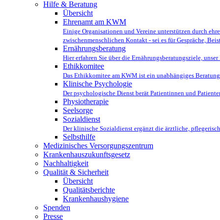
Hilfe & Beratung
Übersicht
Ehrenamt am KWM
Einige Organisationen und Vereine unterstützen durch ehren
zwischenmenschlichen Kontakt - sei es für Gespräche, Beis
Ernährungsberatung
Hier erfahren Sie über die Ernährungsberatungsziele, uns
Ethikkomitee
Das Ethikkomitee am KWM ist ein unabhängiges Beratungsg
Klinische Psychologie
Der psychologische Dienst berät Patientinnen und Patiente
Physiotherapie
Seelsorge
Sozialdienst
Der klinische Sozialdienst ergänzt die ärztliche, pflegeri
Selbsthilfe
Medizinisches Versorgungszentrum
Krankenhauszukunftsgesetz
Nachhaltigkeit
Qualität & Sicherheit
Übersicht
Qualitätsberichte
Krankenhaushygiene
Spenden
Presse