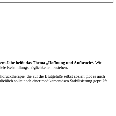
esem Jahr heißt das Thema „Hoffnung und Aufbruch“.
Wir
 viele Behandlungsmöglichkeiten bestehen.
ucktherapie, die auf die Blutgefäße selbst abzielt gibt es auch
ießlich sollte nach einer medikamentösen Stabilisierung gepru?ft