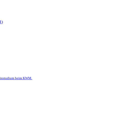
R)
dizinstudium beim KWM.