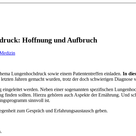
hdruck: Hoffnung und Aufbruch
 Medizin
Thema Lungenhochdruck sowie einem Patiententreffen einladen.
In di
en letzten Jahren gemacht wurden, trotz der doch schwierigen Diagnose
eingeleitet werden. Neben einer sogenannten spezifischen Lungenhochdr
g finden sollten. Hierzu gehören auch Aspekte der Ernährung. Und schl
ningsprogramm sinnvoll ist.
egenheit zum Gespräch und Erfahrungsaustausch geben.
.