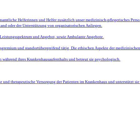
amtliche Helferinnen und Helfer zusätzlich unser medizinisch-pflegerisches Persona
tand oder der Unterstützung von organisatorischen Anliegen.
er Leistungsspektrum und Angebot, sowie Ambulante Angebote.
remium und standortübergreifend tätig. Die ethischen Aspekte der medizinischen
n während ihres Krankenhausaufenthalts und betreut sie psychologisch.
sche und therapeutische Versorgung der Patienten im Krankenhaus und unterstützt si