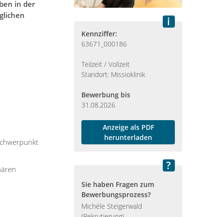
ben in der
glichen
Kennziffer:
63671_000186
Teilzeit / Vollzeit
Standort: Missioklinik
Bewerbung bis
31.08.2026
Anzeige als PDF
herunterladen
 Schwerpunkt
nären
Sie haben Fragen zum
Bewerbungsprozess?
Michéle Steigerwald
(Rekrutierung)