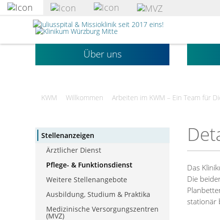
zum
Hauptinhalt
Klinikum
springen
Würzburg
Mitte
gGmbH
Über uns
KWM
Willkommen
Arbeiten im KWM – Ein Team für Di
Deta
Stellenanzeigen
Ärztlicher Dienst
Pflege- & Funktionsdienst
Das Klini
Die beide
Weitere Stellenangebote
Planbette
Ausbildung, Studium & Praktika
stationär
Medizinische Versorgungszentren
(MVZ)