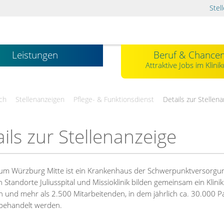
Stel
Leistungen
Beruf & Chance
Attraktive Jobs im Klini
ch
Stellenanzeigen
Pflege- & Funktionsdienst
Details zur Stellen
ils zur Stellenanzeige
kum Würzburg Mitte ist ein Krankenhaus der Schwerpunktversorgu
n Standorte Juliusspital und Missioklinik bilden gemeinsam ein Klin
n und mehr als 2.500 Mitarbeitenden, in dem jährlich ca. 30.000 P
 behandelt werden.