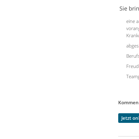
Sie bri
eine a
voran
Krank
abges
Beruf
Freud
Teamg
Kommen S
Jetzt o