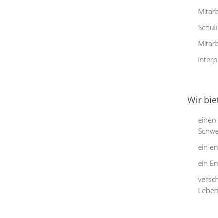
Mitar
Schul
Mitar
inter
Wir bie
einen
Schwe
ein e
ein En
versc
Leben