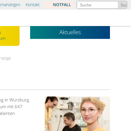
Suchen
lenanzeigen
Kontakt
NOTFALL
n
Aktuelles
kum
anzeige
ng in Würzburg.
ikum mit 647
atienten