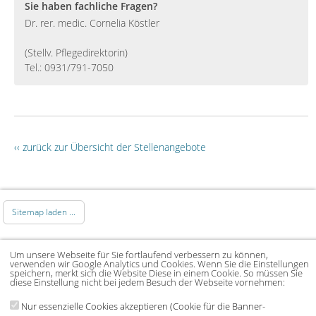
Sie haben fachliche Fragen?
Dr. rer. medic. Cornelia Köstler
(Stellv. Pflegedirektorin)
Tel.: 0931/791-7050
‹‹ zurück zur Übersicht der Stellenangebote
Sitemap laden ...
© 2026 Klinikum Würzburg Mitte gGmbH •
Um unsere Webseite für Sie fortlaufend verbessern zu können,
Impressum
•
Datenschutz
•
Datenschutz Social
verwenden wir Google Analytics und Cookies. Wenn Sie die Einstellungen
speichern, merkt sich die Website Diese in einem Cookie. So müssen Sie
Media
•
Kontakt
•
Hinweisgeber
•
Barrierefreiheitserklärung
diese Einstellung nicht bei jedem Besuch der Webseite vornehmen:
Nur essenzielle Cookies akzeptieren (Cookie für die Banner-