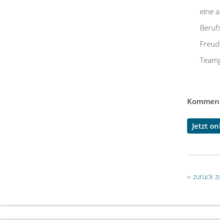
eine 
Beruf
Freud
Teamg
Kommen S
Jetzt o
‹‹ zurück 