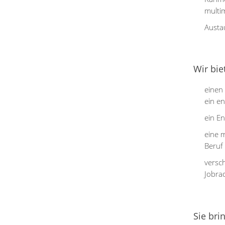
multi
Austa
Wir bie
einen
ein e
ein En
eine m
Beruf
versch
Jobra
Sie bri