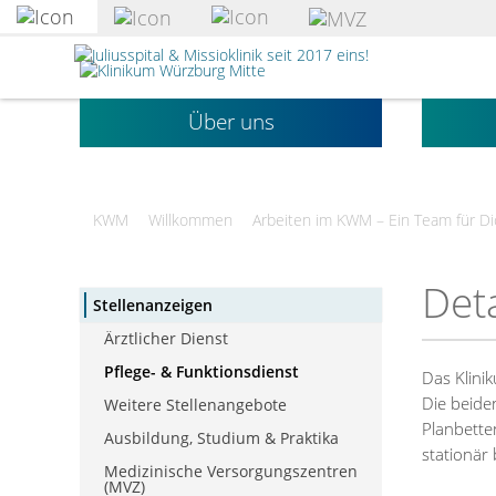
zum
Hauptinhalt
Klinikum
springen
Würzburg
Mitte
gGmbH
Über uns
KWM
Willkommen
Arbeiten im KWM – Ein Team für Di
Deta
Stellenanzeigen
Ärztlicher Dienst
Pflege- & Funktionsdienst
Das Klini
Die beide
Weitere Stellenangebote
Planbette
Ausbildung, Studium & Praktika
stationär
Medizinische Versorgungszentren
(MVZ)