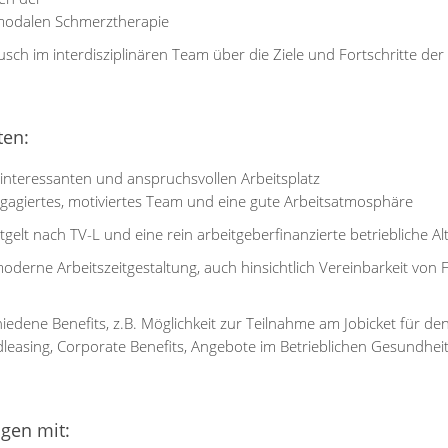
modalen Schmerztherapie
usch im interdisziplinären Team über die Ziele und Fortschritte de
ten:
 interessanten und anspruchsvollen Arbeitsplatz
ngagiertes, motiviertes Team und eine gute Arbeitsatmosphäre
tgelt nach TV-L und eine rein arbeitgeberfinanzierte betriebliche A
oderne Arbeitszeitgestaltung, auch hinsichtlich Vereinbarkeit von 
iedene Benefits, z.B. Möglichkeit zur Teilnahme am Jobicket für d
dleasing, Corporate Benefits, Angebote im Betrieblichen Gesundh
ngen mit: