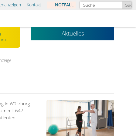
Suchen
lenanzeigen
Kontakt
NOTFALL
n
Aktuelles
kum
anzeige
ng in Würzburg.
ikum mit 647
atienten