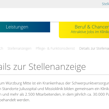
Stel
Leistungen
Beruf & Chance
Attraktive Jobs im Klini
ch
Stellenanzeigen
Pflege- & Funktionsdienst
Details zur Stellen
ils zur Stellenanzeige
kum Würzburg Mitte ist ein Krankenhaus der Schwerpunktversorgu
n Standorte Juliusspital und Missioklinik bilden gemeinsam ein Klin
n und mehr als 2.500 Mitarbeitenden, in dem jährlich ca. 30.000 P
 behandelt werden.