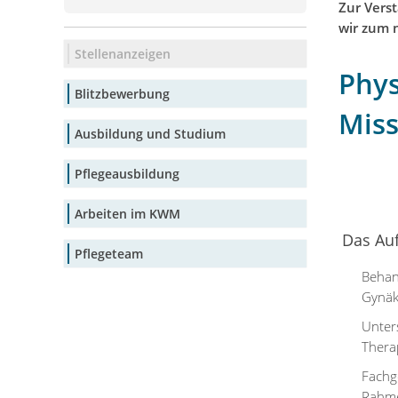
Zur Vers
wir zum n
Stellenanzeigen
Phy
Blitzbewerbung
Miss
Ausbildung und Studium
Pflegeausbildung
Arbeiten im KWM
Das Au
Pflegeteam
Behan
Gynäko
Unter
Thera
Fachg
Rahm