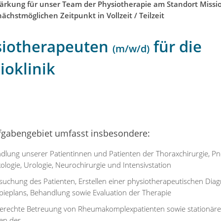
tärkung für unser Team der Physiotherapie am Standort Missi
ächstmöglichen Zeitpunkt in Vollzeit / Teilzeit
siotherapeuten
für die
(m/w/d)
ioklinik
fgabengebiet umfasst insbesondere:
dlung unserer Patientinnen und Patienten der Thoraxchirurgie, P
logie, Urologie, Neurochirurgie und Intensivstation
suchung des Patienten, Erstellen einer physiotherapeutischen Dia
pieplans, Behandlung sowie Evaluation der Therapie
erechte Betreuung von Rheumakomplexpatienten sowie stationäre
en der