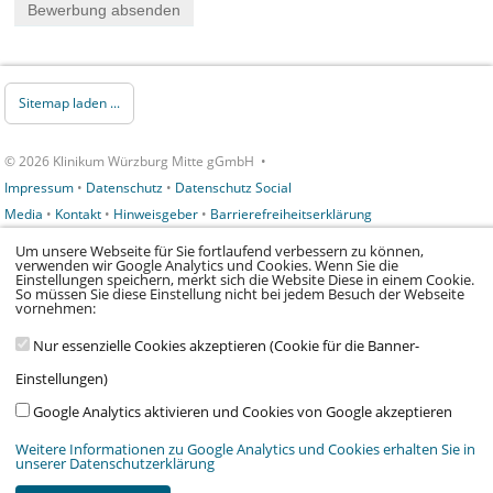
Sitemap laden ...
© 2026 Klinikum Würzburg Mitte gGmbH •
Impressum
•
Datenschutz
•
Datenschutz Social
Media
•
Kontakt
•
Hinweisgeber
•
Barrierefreiheitserklärung
Um unsere Webseite für Sie fortlaufend verbessern zu können,
verwenden wir Google Analytics und Cookies. Wenn Sie die
Einstellungen speichern, merkt sich die Website Diese in einem Cookie.
So müssen Sie diese Einstellung nicht bei jedem Besuch der Webseite
vornehmen:
Nur essenzielle Cookies akzeptieren (Cookie für die Banner-
Wir arbeiten im Auftrag von:
Stiftung Juliusspital Würzburg
,
Medmissio
&
Einstellungen)
Verein Kinderklinik am Mönchberg e.V.
Google Analytics aktivieren und Cookies von Google akzeptieren
Weitere Informationen zu Google Analytics und Cookies erhalten Sie in
unserer Datenschutzerklärung