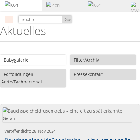
zum
Hauptinhalt
springen
Suchen
Aktuelles
Babygalerie
Filter/Archiv
Fortbildungen
Pressekontakt
Ärzte/Fachpersonal
Veröffentlicht:
28. Nov 2024