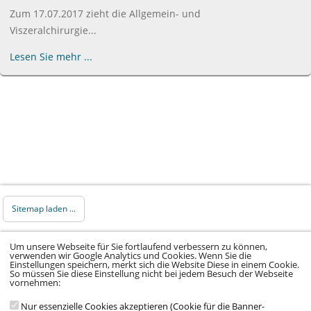
Zum 17.07.2017 zieht die Allgemein- und
Viszeralchirurgie...
Lesen Sie mehr ...
Sitemap laden ...
© 2026 Klinikum Würzburg Mitte gGmbH •
Um unsere Webseite für Sie fortlaufend verbessern zu können,
verwenden wir Google Analytics und Cookies. Wenn Sie die
Impressum
•
Datenschutz
•
Datenschutz Social
Einstellungen speichern, merkt sich die Website Diese in einem Cookie.
So müssen Sie diese Einstellung nicht bei jedem Besuch der Webseite
Media
•
Kontakt
•
Hinweisgeber
•
Barrierefreiheitserklärung
vornehmen:
Nur essenzielle Cookies akzeptieren (Cookie für die Banner-