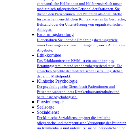
ehrenamtliche Helferinnen und Helfer zusätzlich unser
medizinisch-pflegerisches Personal der Stationen. Sie
dienen den Patientinnen und Patienten als Anlaufstelle
für zwischenmenschlichen Kontakt - sei es für Gespräche,
Beistand oder der Unterstützung von organisatorischen
Anliegen.
Ernährungsberatung
Hier erfahren Sie über die Ernährungsberatungsziele,
unser Leistungsspektrum und Angebot, sowie Ambulante
Angebote.
Ethikkomitee
Das Ethikkomitee am KWM ist ein unabhängiges
Beratungsgremium und standortübergreifend tätig. Die
ethischen Aspekte der medizinischen Betreuung stehen
dabei im Mittelpunkt.
Klinische Psychologie
Der psychologische Dienst berät Patientinnen und
Patienten während ihres Krankenhausaufenthalts und
betreut sie psychologisch.
Physiotherapie
Seelsorge
Sozialdienst
Der klinische Sozialdienst ergänzt die ärztliche,
pflegerische und therapeutische Versorgung der Patienten
im Krankenhaus und unterstützt sie bei persönlichen und