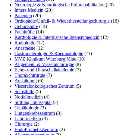
Neurologie & Neurologische Frührehabilitation
(20)
Innere Medizin
(20)
Patienten
(20)
Orthopädie/Unfall- & Wiederherstellungschirurgie
(16)
Geburtshilfe
(14)
Fachkräfte
(14)
Kardiologie & Internistische Intensivmedizin
(12)
Radiologie
(12)
Anästhesie
(12)
Gastroenterologie & Rheumatologie
(11)
MVZ Klinikum Würzburg Mitte
(10)
Allgemein- & Viszeralchirurgie
(8)
Echo- und Ultraschallakademie
(7)
Thoraxchirurgie
(7)
Ausbildung
(6)
Viszeralonkologisches Zentrum
(5)
Selbsthilfe
(5)
Notfallmedizin
(4)
Stiftung Juliusspital
(3)
Gynäkologie
(3)
Lungenkrebszentrum
(3)
Labormedizin
(3)
Chirurgie
(2)
EndoProthetikZentrum
(2)
Alterstraumazentrum
(2)