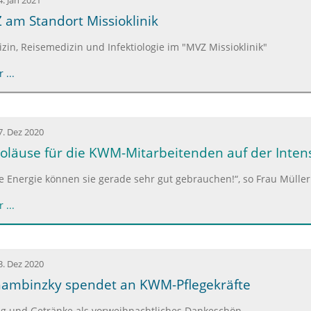
4. Jan 2021
am Standort Missioklinik
in, Reisemedizin und Infektiologie im "MVZ Missioklinik"
 ...
7. Dez 2020
oläuse für die KWM-Mitarbeitenden auf der Intens
ie Energie können sie gerade sehr gut gebrauchen!“, so Frau Müll
 ...
3. Dez 2020
hambinzky spendet an KWM-Pflegekräfte
 und Getränke als vorweihnachtliches Dankeschön