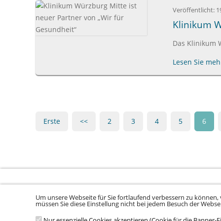
Veröffentlicht:
1
Klinikum W
Das Klinikum W
Lesen Sie mehr
Erste
<<
2
3
4
5
6
Um unsere Webseite für Sie fortlaufend verbessern zu können, 
Sitemap laden ...
müssen Sie diese Einstellung nicht bei jedem Besuch der Webs
Nur essenzielle Cookies akzeptieren (Cookie für die Banner-E