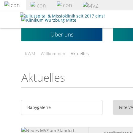
zum
Hauptinhalt
Klinikum
springen
Würzburg
Mitte
Über uns
gGmbH
KWM
Willkommen
Aktuelles
Aktuelles
Babygalerie
Filter/