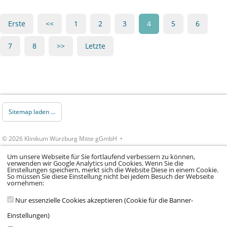
Erste
<<
1
2
3
4
5
6
7
8
>>
Letzte
Sitemap laden ...
© 2026 Klinikum Würzburg Mitte gGmbH •
Impressum
•
Datenschutz
•
Datenschutz Social
Um unsere Webseite für Sie fortlaufend verbessern zu können,
Media
•
Kontakt
•
Hinweisgeber
•
Barrierefreiheitserklärung
verwenden wir Google Analytics und Cookies. Wenn Sie die
Einstellungen speichern, merkt sich die Website Diese in einem Cookie.
So müssen Sie diese Einstellung nicht bei jedem Besuch der Webseite
vornehmen:
Nur essenzielle Cookies akzeptieren (Cookie für die Banner-
Einstellungen)