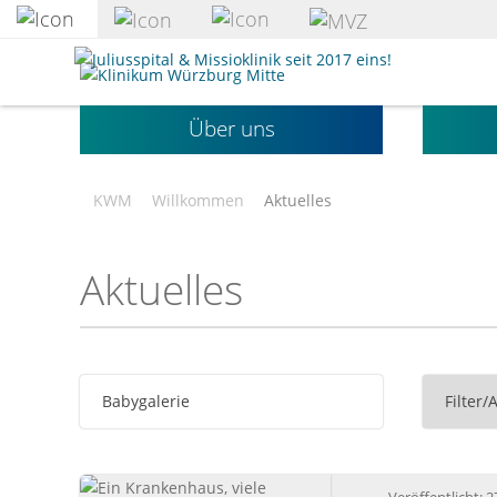
zum
Hauptinhalt
Klinikum
springen
Würzburg
Mitte
Über uns
gGmbH
KWM
Willkommen
Aktuelles
Aktuelles
Babygalerie
Filter/