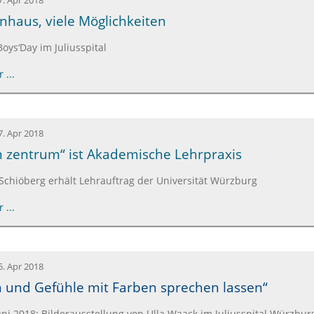
7. Apr 2018
nhaus, viele Möglichkeiten
Boys‘Day im Juliusspital
 ...
7. Apr 2018
 zentrum“ ist Akademische Lehrpraxis
Schiöberg erhält Lehrauftrag der Universität Würzburg
 ...
5. Apr 2018
und Gefühle mit Farben sprechen lassen“
uni 2018: Bilderausstellung von Ulla Waack im Juliusspital Würzbur