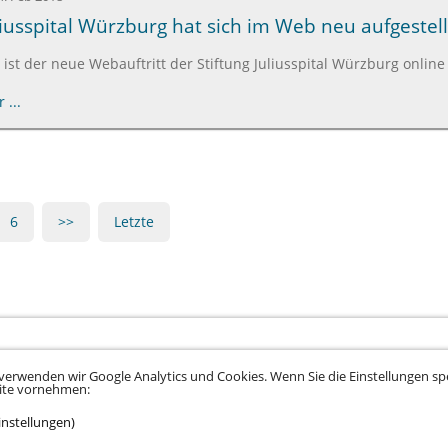
uliusspital Würzburg hat sich im Web neu aufgestell
r ist der neue Webauftritt der Stiftung Juliusspital Würzburg online
 ...
6
>>
Letzte
verwenden wir Google Analytics und Cookies. Wenn Sie die Einstellungen spe
eite vornehmen:
instellungen)
tz
•
Datenschutz Social Media
•
Kontakt
•
Hinweisgeber
•
Barrierefreiheitserklä