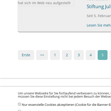
Stiftung J
Seit 5. Februa
Lesen Sie mehr
Erste
<<
1
2
3
4
5
Um unsere Webseite für Sie fortlaufend verbessern zu können, 
Sitemap laden ...
müssen Sie diese Einstellung nicht bei jedem Besuch der Webs
Nur essenzielle Cookies akzeptieren (Cookie für die Banner-E
© 2026 Klinikum Würzburg Mitte gGmbH •
Impressum
•
Datenschu