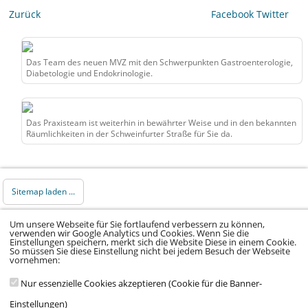
Zurück
Facebook
Twitter
Das Team des neuen MVZ mit den Schwerpunkten Gastroenterologie,
Diabetologie und Endokrinologie.
Das Praxisteam ist weiterhin in bewährter Weise und in den bekannten
Räumlichkeiten in der Schweinfurter Straße für Sie da.
Sitemap laden ...
Um unsere Webseite für Sie fortlaufend verbessern zu können,
© 2026 Klinikum Würzburg Mitte gGmbH •
verwenden wir Google Analytics und Cookies. Wenn Sie die
Einstellungen speichern, merkt sich die Website Diese in einem Cookie.
Impressum
•
Datenschutz
•
Datenschutz Social
So müssen Sie diese Einstellung nicht bei jedem Besuch der Webseite
vornehmen:
Media
•
Kontakt
•
Hinweisgeber
•
Barrierefreiheitserklärung
Nur essenzielle Cookies akzeptieren (Cookie für die Banner-
Einstellungen)