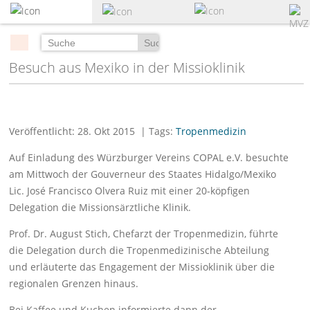
zum
Hauptinhalt
springen
Suchen
Besuch aus Mexiko in der Missioklinik
Veröffentlicht: 28. Okt 2015
| Tags:
Tropenmedizin
Auf Einladung des Würzburger Vereins COPAL e.V. besuchte
am Mittwoch der Gouverneur des Staates Hidalgo/Mexiko
Lic. José Francisco Olvera Ruiz mit einer 20-köpfigen
Delegation die Missionsärztliche Klinik.
Prof. Dr. August Stich, Chefarzt der Tropenmedizin, führte
die Delegation durch die Tropenmedizinische Abteilung
und erläuterte das Engagement der Missioklinik über die
regionalen Grenzen hinaus.
Bei Kaffee und Kuchen informierte dann der