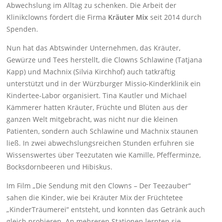
Abwechslung im Alltag zu schenken. Die Arbeit der
Klinikclowns fördert die Firma
Kräuter Mix
seit 2014 durch
Spenden.
Nun hat das Abtswinder Unternehmen, das Kräuter,
Gewürze und Tees herstellt, die Clowns Schlawine (Tatjana
Kapp) und Machnix (Silvia Kirchhof) auch tatkräftig
unterstützt und in der Würzburger Missio-Kinderklinik ein
Kindertee-Labor organisiert. Tina Kautler und Michael
Kämmerer hatten Kräuter, Früchte und Blüten aus der
ganzen Welt mitgebracht, was nicht nur die kleinen
Patienten, sondern auch Schlawine und Machnix staunen
ließ. In zwei abwechslungsreichen Stunden erfuhren sie
Wissenswertes über Teezutaten wie Kamille, Pfefferminze,
Bocksdornbeeren und Hibiskus.
Im Film „Die Sendung mit den Clowns – Der Teezauber“
sahen die Kinder, wie bei Kräuter Mix der Früchtetee
„KinderTräumerei“ entsteht, und konnten das Getränk auch
gleich probieren. An mehreren Stationen lernten sie