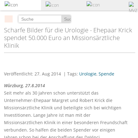
zum
Hauptinhalt
springen
Suchen
Scharfe Bilder für die Urologie - Ehepaar Krick
spendet 50.000 Euro an Missionsärztliche
Klinik
Veröffentlicht: 27. Aug 2014
| Tags:
Urologie
,
Spende
Würzburg, 27.8.2014
Seit mehr als 30 Jahren schon unterstützt das
Unternehmer-Ehepaar Margret und Robert Krick die
Missionsärztliche Klinik und beteiligte sich bei wichtigen
Investitionen. Lange Jahre ist man mit der
Missionsärztlichen Klinik in einer besonderen Freundschaft
verbunden. So halfen die beiden Spender vor einigen
Jahren schon bei der Anschaffung des DaVinci