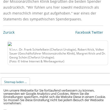
der Missionärztlichen Klinik begrüßten die beiden Spender
ausdrücklich. "Wir fühlen uns hier sowohl medizinisch als
auch menschlich immer gut aufgehoben." war eines der
Statements des sympathischen Spenderpaares.
Zurück
Facebook
Twitter
V.l.n.r.: Dr. Frank Schiefelbein (Chefarzt Urologie), Robert Krick, Volker
Sauer (Geschäftsführer Missionsärztliche Klinik), Margret Krick und Dr.
Georg Schön (Chefarzt Urologie).
(Foto: © Inline Internet & Werbeagentur)
Sitemap laden ...
Um unsere Webseite für Sie fortlaufend verbessern zu können,
verwenden wir Google Analytics und Cookies. Wenn Sie die
© 2026 Klinikum Würzburg Mitte gGmbH •
Einstellungen speichern, merkt sich die Website Diese in einem Cookie.
So müssen Sie diese Einstellung nicht bei jedem Besuch der Webseite
Impressum
•
Datenschutz
•
Datenschutz Social
vornehmen:
Media
•
Kontakt
•
Hinweisgeber
•
Barrierefreiheitserklärung