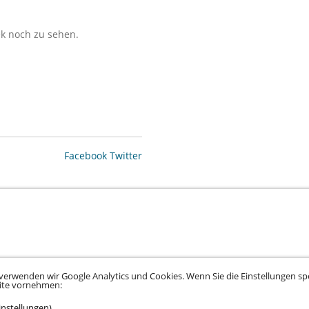
ek noch zu sehen.
Facebook
Twitter
tz
•
Datenschutz Social Media
•
Kontakt
•
Hinweisgeber
•
Barrierefreiheitserklä
verwenden wir Google Analytics und Cookies. Wenn Sie die Einstellungen spe
eite vornehmen:
instellungen)