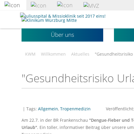
zum
Hauptinhalt
Klinikum
springen
Würzburg
Mitte
Über uns
gGmbH
KWM
Willkommen
Aktuelles
"Gesundheitsrisiko
"Gesundheitsrisiko Ur
| Tags:
Allgemein
,
Tropenmedizin
Veröffentlicht
Am 22.7. in der BR Frankenschau
"Dengue-Fieber und T
Urlaub"
. Ein toller, informativer Beitrag über unsere 