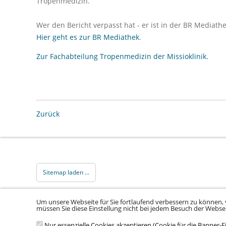
Tropenmedizin.
Wer den Bericht verpasst hat - er ist in der BR Mediath
Hier geht es zur BR Mediathek
.
Zur Fachabteilung Tropenmedizin der Missioklinik.
Zurück
Sitemap laden ...
© 2026 Klinikum Würzburg Mitte gGmbH •
Impressum
•
Datenschu
Um unsere Webseite für Sie fortlaufend verbessern zu können, 
müssen Sie diese Einstellung nicht bei jedem Besuch der Webs
Nur essenzielle Cookies akzeptieren (Cookie für die Banner-E